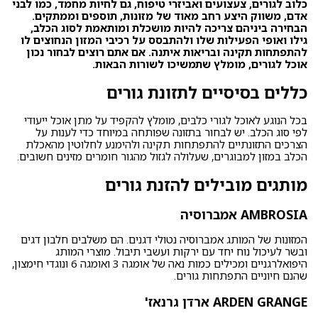
כלוב לגורים, צעצועים ואביזרי טיפוח, גם לחיות מחמד, כמו לבני
אדם, משווק היצע רחב מאוד של מזונות, תוספים וממתקים.
הבחירה ביניהם צריכה להיות מושכלת ומותאמת לסוג הכלב,
גילו ואופי הפעילות שלו ולהתבסס על רכיבי המזון הנחוצים לו
להתפתחות תקינה ובריאות איתנה. אם אתם רוצים לבחור נכון
אוכל לגורים, מומלץ שתמשיכו לשורות הבאות.
כללים בסיסיים לתזונת גורים
בכל הנוגע
לאוכל לגורי כלבים,
מומלץ להקפיד על מתן אוכל ייעודי
לפי סוג הכלב. יש לבחור בתזונה שפותחה במיוחד כדי לענות על
הצרכים התזונתיים להתפתחות תקינה ולהימנע לחלוטין מהאכלת
הכלב במזון למבוגרים, שעלולה לגזול מהגור חומרים מזינים חשובים.
מותגים מובילים להזנת גורים
AMBROSIA אמברוסיה
המזונות של המותג אמברוסיה נטולי דגנים. הם משלבים חלבון דגים
ובשר לעיכול נוח יחד עם ירקות ועשבי תיבול. מוצרי המותג
היפואלרגניים ומכילים כמות נאה של אומגה 3 ואומגה 6 ונוגדי חימצון,
שהנם חיוניים התפתחות גורים.
ARDEN GRANGE ארדן גרנאז'