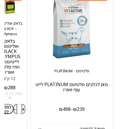
בלאק אולימפו
– BLACK
Olympus
בלאק
אולימפוס
BLACK
OLYMPUS
לייט/סניור
הודו סלמון
פלטינום - PLATINUM
ואורז
12 ק"ג
מזון לכלבים פלטינום PLATINUM לייט
₪
288
עוף ואורז
מחיר
₪
הוספה
–
+
₪
498
–
₪
239
לסל