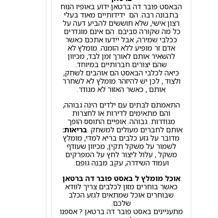
הבאסט פובר דה ברטאן ידוע באופיו הנוח
בתבונה רבה. הם ידידותיים מאוד בעלי
רצון אישי, שלא חוששים להביע דעה על
כל מה שקורה סביבם. הם אינם מוגדרים
ככלבי שמירה, אבל יידעו אתכם כאשר
אדם זר מופיע ללא הזמנה. מומלץ לא
להשאיר אותם לאורך זמן לבד, מכיוון
שהם יצורים חברותיים במיוחד.
כיאה לכלבי הבאסט הם אוהבים לשחק,
ולצוד , לכן יש להיזהר מומלץ לא לשחרר
אותם , כאשר האזור לא מגודר.
התאמתם לבתים עם ילדים הינה גבוהה,
והם מתאימים לדירות או לחצרות
מגודרות. גבוהה. אופיים התוסס הופך
אותם לחברים מעולים למשחק .
בריאות:
מדובר על גזע כלבים בריא למדי, מומלץ
לשמור על משקל תקין, מכיוון שעודף
משקל , עלול ליצור לחץ על המפרקים
ועמוד השידרה, עקב מבנה גופם.
אוכל מומלץ ל באסט פובר דה ברטאן
כאשר בוחרים מזון לכלבים צריך לוודא
שבוחרים אוכל שמתאים לגזע הכלב
שלכם.
מתעניינים באסט פובר דה ברטאן ? אספנו