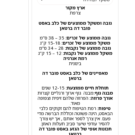
ארץ מקור
צרפת
גובה ומשקל ממוצעים של כלב באסט
פובר דה ברטאן
גובה ממוצע של זכרים:
35 – 38 ס"מ
משקל ממוצע של זכרים:
15-18 ק"ג
גובה ממוצע של נקבות:
28 – 34 ס"מ
משקל ממוצע של נקבות:
12 – 15 ק"ג
רמת אנרגיה
בינונית
מאפיינים של כלב באסט פובר דה
ברטאן
תוחלת חיים ממוצעת:
12-15 שנים
מבנה גוף:
מבנה גוף ארוך ורגליים קצרות
אורך פרווה:
הפרווה שלהם זיפית וצפופה
מאוד.
טיפוח:
רמת הטיפוח להם זקוקים כלבי
הבאסט, הינה פשוטה וכוללת הברשה מדי
פעם. אין צרך לספר אותם , אך יש צורך
להסיר עודפי שיער סביב תעלות האוזן.
תכונות אופי של הגזע באסט פובר דה
ברטאן