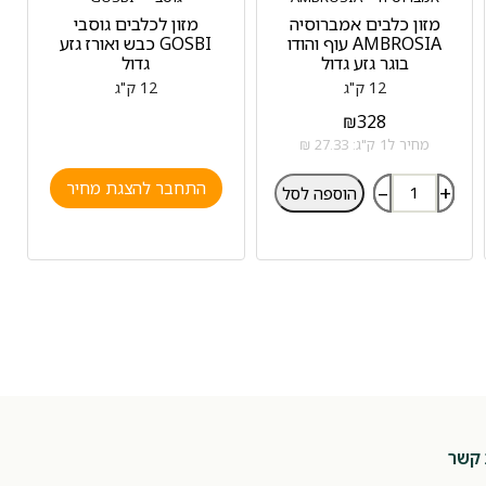
מזון כלבים אמברוסיה
מזון לכלבים גוסבי
AMBROSIA עוף והודו
GOSBI כבש ואורז גזע
בוגר גזע גדול
גדול
12 ק"ג
12 ק"ג
₪
328
מחיר ל1 ק"ג: 27.33 ₪
התחבר להצגת מחיר
–
+
הוספה לסל
 קשר