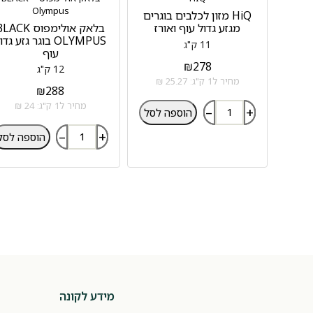
Olympus
HiQ מזון לכלבים בוגרים
מגזע גדול עוף ואורז
בלאק אולימפוס ACK
OLYMPUS בוגר גזע גדו
11 ק"ג
עוף
₪
278
12 ק"ג
מחיר ל1 ק"ג: 25.27 ₪
₪
288
מחיר ל1 ק"ג: 24 ₪
–
+
הוספה לסל
–
+
הוספה לסל
מידע לקונה