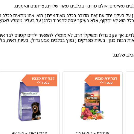
ים מאיימים, אולם מדובר בכלבים מאוד שלווים, צייתנים ונאמנים.
 על בעליו. יחד עם זאת מדובר בכלב מאוד צייתן. הוא אינו מתאים ככלב ר
לל הוא לא יתקוף, אלא בעיקר ינסה להפריד ולהגן על בעליו. מומלץ לאמץ א
לדים, אך עקב גודלו ומשקלו הרב, לא מומלץ להשאיר ילדים קטנים לבד אית
ות רבות כגון : בעיות מפרקים ( נפוץ בכלבים מגזע גדול), בעיות ראיה, ב
כלב שלכם.
לבחירת מבצע
לבחירת מבצע
כנסו >>
כנסו >>
אונטריו – ONTARIO
ארדן גראנז‘ – ARDEN