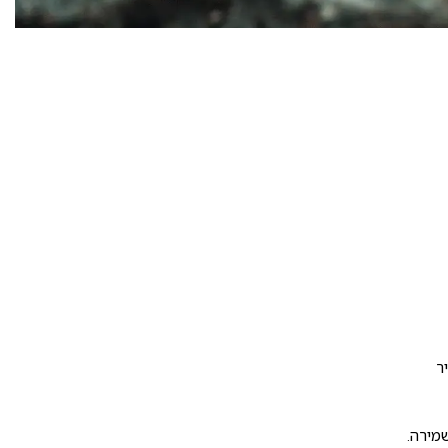
ר
מירה.