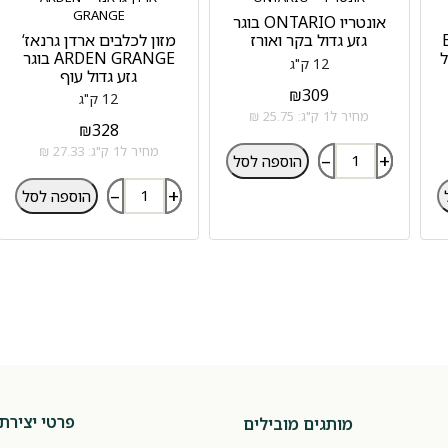
GRANGE
אונטריו ONTARIO בוגר
BL
גזע גדול בקר ואורז
מזון לכלבים ארדן גרנאז‘
ל
ARDEN GRANGE בוגר
12 ק"ג
גזע גדול עוף
₪
309
12 ק"ג
מחיר ל1 ק"ג: 25.75 ₪
₪
328
מחיר ל1 ק"ג: 27.33 ₪
–
+
הוספה לסל
–
+
הוספה לסל
פרטי יצירת
מותגים מובילים