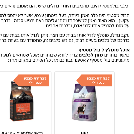
כלבי בולמסטיף הינם מהכלבים היותר גדולים שיש . הם אומנם נראים כלב
הבול מסטיף הינו כלב נאמן ביותר, בעל ביטחון עצמי, אשר לא יהסס להגן
עקשן. . הוא מאוד נאמן למשפחתו ויגונן עליהם באם ירגיש סכנה. בדרך כ
על מנת להרגיל אותו לבני אדם, וכלבים אחרים.
עקב גודלו, מומלץ לגדל אותו בבית עם חצר. ניתן לגדל אותו בבית עם י
כדרכם של כלבים גזעיים רבים, גם גזע כלבים זה, מתמודד עם בעיות בריא
אוכל מומלץ ל בול מסטיף
כאשר בוחרים
מזון לכלבים
צריך לוודא שבוחרים אוכל שמתאים לגזע ה
מתעניינים בול מסטיף ? אספנו עבורכם את כל הסוגים במקום אחד:
לבחירת מבצע
לבחירת מבצע
כנסו >>
כנסו >>
HIQ
בלאק אולימפוס – BLACK