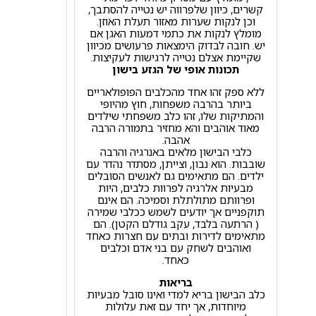
קשרים, כיוון שלפרווה יש נטייה להסתבך,
וכן לנקות שערות מאזור תעלת האוזן.
מומלץ לנקות את כתמי דמעות האגן אם
יש. חובה לבדוק הימצאות פרעושים מכיוון
שקיימת אצלם נטייה לרגישות לעקיצות.
תכונות אופי של הגזע בישון
ללא ספק זהו אחד מהכלבים הפופולאריים
ביותר בהרבה משפחות, חוץ מהיופי
והמתיקות שלו, זהו כלב משפחתי שילדים
מאוד אוהבים והא מחזיר בתמורה הרבה
אהבה.
כלבי הבישון מלאים באנרגיה והרבה
שובבות. הוא נבון, וצייתן, מסתדר נהדר עם
ילדים. הם מתאימים גם לאנשים הסובלים
מבעיות אלרגיה לפרוות כלבים, היות
ופרוותם מתולתלת וסמיכה. הם אינם
תוקפניים אך יודעים לשמש ככלבי שמירה
( הרתעה בלבד, עקב גודלם הקטן). הם
מתאימים לדירות ובתים עם חצרות כאחד
ואוהבים לשחק עם בני אדם וכלבים
כאחד.
בריאות
כלב הבישון בריא למדי ואינו סובל מבעיות
מיוחדות, אך יחד עם זאת עלולות