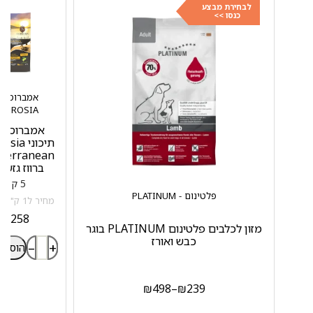
לבחירת מבצע
כנסו >>
אמברוסיה 
MBROSIA
אמברוסיה 
תיכוני a
terranean
ברווז גזע 
5 ק"ג
פלטינום - PLATINUM
מחיר ל1 ק"ג: 51.6 ₪
₪
258
מזון לכלבים פלטינום PLATINUM בוגר
כבש ואורז
–
+
הוספה
₪
498
–
₪
239