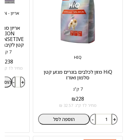
אריון - ARION
אריון סנסט
ARION
קטן לקיבה ר
7 ק"ג
HIQ
₪
238
מחיר ל1 ק"ג: 34 ₪
HiQ מזון לכלבים בוגרים מגזע קטן
סלמון ואורז
-
+
הוספה
7 ק"ג
₪
228
מחיר ל1 ק"ג: 32.57 ₪
-
+
הוספה לסל