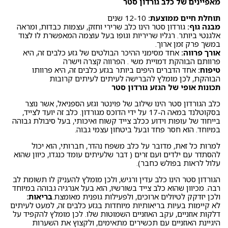
מאפיינים של כלב גורדון סטר
תוחלת חיים ממוצעת:
12-10 שנים
מבנה גוף:
גורדון סטר הינו כלב שרירי וחזק, עצמות כבדות, ומראה
אלגנטי ביותר. רגליו שריריות וגופו בעל עוצמה המאפשרת לו לצוד
במשך פרק זמן ארוך.
אורך פרווה:
אחד מסימני ההיכר הבולטים של גזע כלבים זה, היא
פרוותם הבוהקת דמויית משי . הפרווה קצרה וישרה
טיפוח:
אחד הדברים היפים ביותר בגזע כלבים זה, היא פרוותו
הבוהקת, לכן מומלץ להברישה לעיתים לעיתים קרובות
תכונות אופי של הגזע גורדון סטר
כלב הגורדון סטר הינו שילוב של פוינטר וגזע הספניאל, אשר נוצר
בסקוטלנד במאה ה-17 על ידי הדוכס מגורדון. כלב זה יועד לצייד,
בייחוד של עופות וידוע ככלב צייד קשוח ואיכותי, בעל סיבולת גבוהה
במיוחד. הוא חסר פחד ובעל ביטחון עצמי גבוה.
למרות כל זאת, מדובר על כלב משפח נהדר, חברותי, הוא יכול
להסתדר עם ילדים ועם זרים ( דבר שלעיתים עומד כנגדו, כיוון שהוא
עלול לראות בפולש כחבר).
הגורדון סטר הינו כלב עדין ורגיש, ולכן מומלץ להעניק לו תשומת לב
רבה. מכיוון שהוא כלב צייד בשורשיו, הוא בעל אנרגיה גבוהה במיוחד
ולכן יזדקק לטיולים ארוכים, ולפעילות גופנית מאומצת.
בריאות:
לא קיימות בעיות בריאותיות מיוחדות בגזע כלבים זה, למעט לעיתים
דלקות אוזניים, עקב האוזניים השמוטות שלו. לכן מומלץ להקפיד על
היגיינת האוזניים עם תכשירים מתאימים, ולקצוץ את השערות