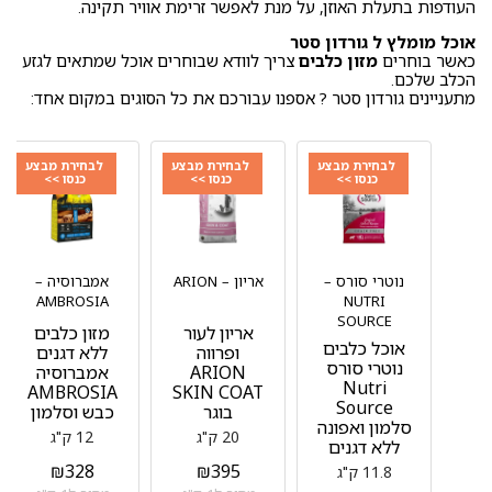
העודפות בתעלת האוזן, על מנת לאפשר זרימת אוויר תקינה.
אוכל מומלץ ל גורדון סטר
כאשר בוחרים
מזון כלבים
צריך לוודא שבוחרים אוכל שמתאים לגזע
הכלב שלכם.
מתעניינים גורדון סטר ? אספנו עבורכם את כל הסוגים במקום אחד:
לבחירת מבצע
לבחירת מבצע
לבחירת מבצע
כנסו >>
כנסו >>
כנסו >>
נוטרי סורס –
אריון – ARION
אמברוסיה –
AMBROSIA
NUTRI
SOURCE
אריון לעור
מזון כלבים
אוכל כלבים
ופרווה
ללא דגנים
נוטרי סורס
ARION
אמברוסיה
Nutri
AMBROSIA
SKIN COAT
Source
בוגר
כבש וסלמון
סלמון ואפונה
20 ק"ג
12 ק"ג
ללא דגנים
₪
328
₪
395
11.8 ק"ג