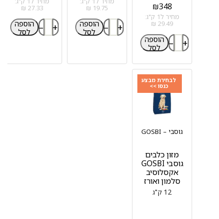
מחיר ל1 ק"ג:
מחיר ל1 ק"ג:
₪
348
27.33 ₪
19.75 ₪
מחיר ל1 ק"ג:
הוספה
הוספה
29.49 ₪
–
+
–
+
לסל
לסל
הוספה
–
+
לסל
לבחירת מבצע
כנסו >>
גוסבי – GOSBI
מזון כלבים
גוסבי GOSBI
אקסלוסיב
סלמון ואורז
12 ק"ג