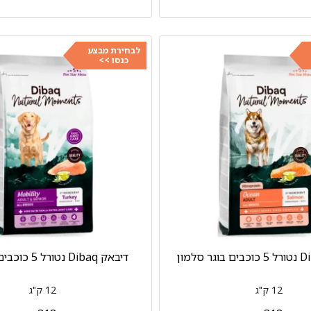
לבחירת מבצע
כנסו >>
דיבאק Dibaq נטורל 5 כוכבים מוביליטי
12 ק"ג
12 ק"ג