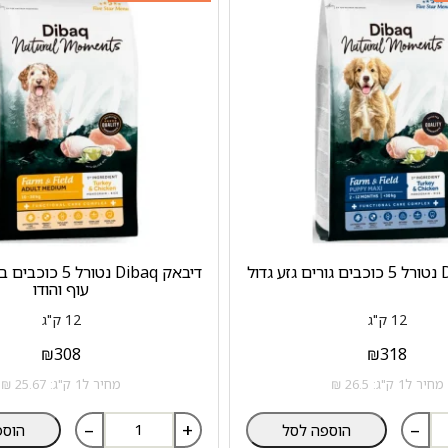
דיבאק Dibaq נטורל 5
עוף והודו
12 ק"ג
12 ק"ג
₪
308
₪
318
מחיר ל1 ק"ג: 26.5 ₪
מחיר ל1 ק"ג: 25.67 ₪
–
+
–
הוספה לסל
הוספ