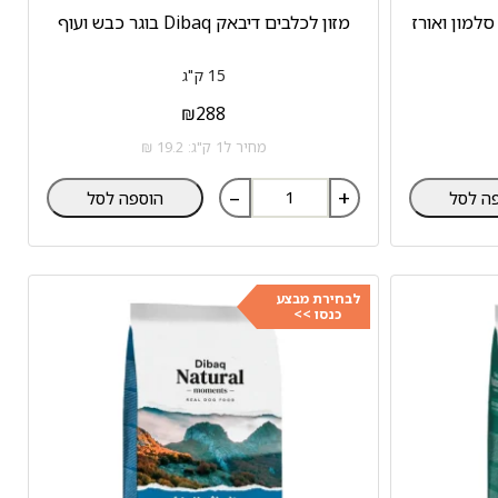
מזון לכלבים דיבאק Dibaq בוגר כבש ועוף
15 ק"ג
₪
288
מחיר ל1 ק"ג: 19.2 ₪
–
+
ה לסל
הוספה לסל
לבחירת מבצע
כנסו >>