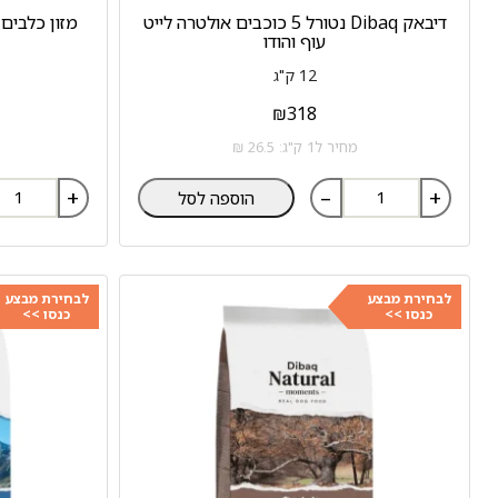
דיבאק Dibaq נטורל 5 כוכבים אולטרה לייט
עוף והודו
12 ק"ג
₪
318
מחיר ל1 ק"ג: 26.5 ₪
+
–
+
הוספה לסל
לבחירת מבצע
לבחירת מבצע
כנסו >>
כנסו >>