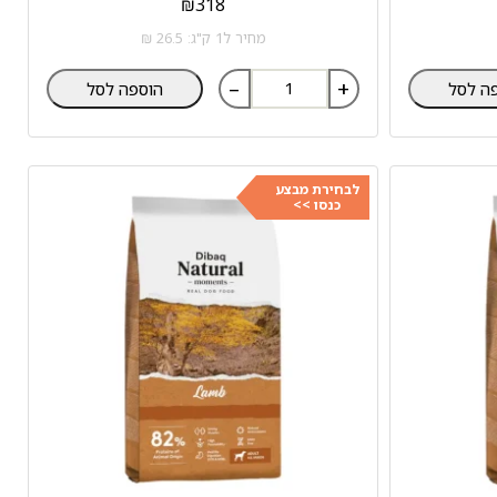
₪
318
מחיר ל1 ק"ג: 26.5 ₪
–
+
ה לסל
הוספה לסל
לבחירת מבצע
כנסו >>