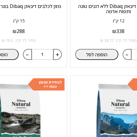
מזון כלבים דיבאק Dibaq ללא דגנים טונה
מזון לכלבים דיבאק Dibaq בוגר סלמון ואורז
ותפוח אדמה
12 ק"ג
15 ק"ג
₪
288
₪
338
מחיר ל1 ק"ג: 28.17 ₪
מחיר ל1 ק"ג: 19.2 ₪
–
+
–
הוספה לסל
הוספ
לבחירת מבצע
כנסו >>