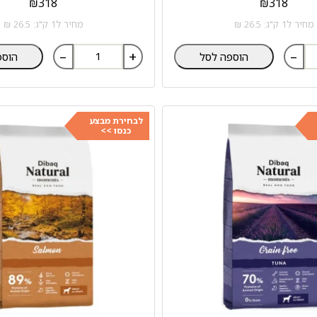
₪
318
₪
318
מחיר ל1 ק"ג: 26.5 ₪
מחיר ל1 ק"ג: 26.5 ₪
–
+
–
הוספה לסל
הוספ
לבחירת מבצע
כנסו >>