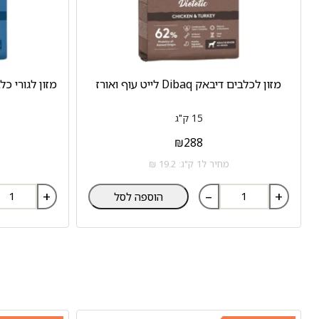
מזון לכלבים דיבאק Dibaq לייט עוף ואורז
15 ק"ג
₪
288
מחיר ל1 ק"ג: 19.2 ₪
+
–
+
הוספה לסל