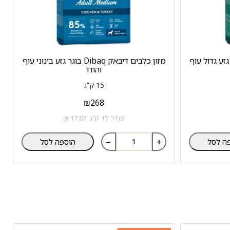
יבאק Dibaq בוגר גזע גדול עוף
מזון כלבים דיבאק Dibaq בוגר גזע בינוני עוף
והודו
15 ק"ג
₪
268
מחיר ל1 ק"ג: 17.87 ₪
–
+
ה לסל
הוספה לסל