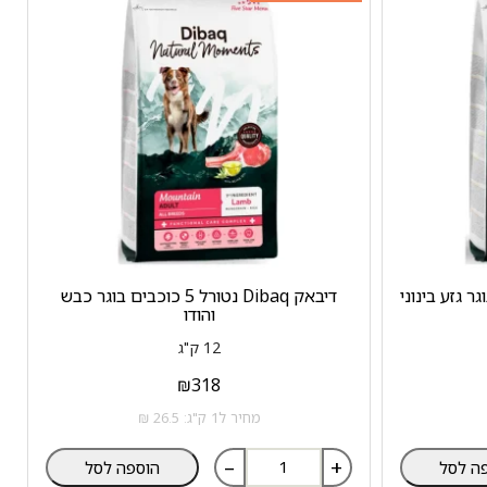
 כוכבים בוגר גזע בינוני
דיבאק Dibaq נטורל 5 כוכבים בוגר כבש
והודו
12 ק"ג
₪
318
מחיר ל1 ק"ג: 26.5 ₪
–
+
ה לסל
הוספה לסל