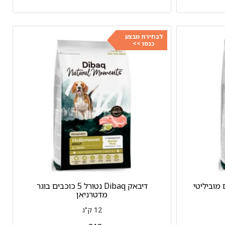
לבחירת מבצע
כנסו >>
דיבאק Dibaq נטורל 5 כוכבים בוגר
מדטרניאן
12 ק"ג