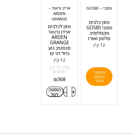
גוסבי – GOSBI
ארדן גראנז‘ –
ARDEN
GRANGE
מזון כלבים
מזון לכלבים
גוסבי GOSBI
ארדן גרנאז‘
אקסלוסיב
ARDEN
סלמון ואורז
GRANGE
12 ק"ג
סנסטיב גזע
גדול דגי ים
12 ק"ג
מחיר ל1 ק"ג:
30.67 ₪
התחבר
להצגת
₪
368
מחיר
הוספה
–
+
לסל