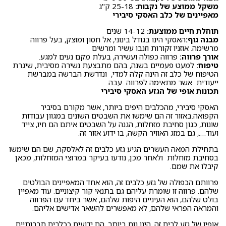
משקל ממוצע של נקבות:
25-18 ק"ג
מאפיינים של כלב האסקי סיבירי
תוחלת חיים ממוצעת:
14-12 שנים
מבנה גוף:
האסקי הינו בגודל בינוני, אל חסון ומוצק, בעל פרווה
מרשימה. אוזניו זקורות וזנבו עשיר ומרשים
אורך פרווה:
פרווה כפולה ועשירה, בעלת מקם נעים למגע.
טיפוח:
למעט פעמיים בשנה, בהם מתבצעת נשירה מסיבית, שיגרת
הטיפוח של כלב זה הינה קלה למדי, ונדרשת הברשה במברשת
ייעודית אשר מתאימה לפרווה עבה.
תכונות אופי של הגזע האסקי סיבירי
האסקי סיבירי, מהכלבים היפים ביותר, אשר מקורם בסיביר
הקפואה.באזור זה הם שימשו את השבטים השונים במגוון עבודות
שונות, כגון סחיבת מזחלות, הגנה על השבטים איתם הם חיו, צייד
ועוד…., גם במזג האוויר הקשה, בו ידוע אזור זה.
בתחילת המאה העשרים הגיע גזע כלבים זה לאלסקה, שם הם שימשו
בסחיבת מזחלות ולאחר מכן, נודעו בעיקר במרוצי המזחלות, מכאן
קיבלו את שמם.
פרוותם הכפולה של גזע כלבים זה, הוא אחד המאפיינים הבולטים
שלהם. פרווה זו שומרת עליהם גם בתנאי קור קיצוניים. עוד מאפיין
בולט שלהם, הוא העיניים היפות שלהם, אשר ביחד עם הפרווה
והמראה הפראי שלהם, לא מאפשרים להשאר אדישים אליהם.
אופיו של גזע לבים זה, הינו נוח ביותר. הם ידועים ככלבים חברותיים