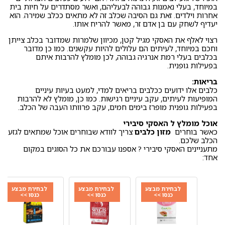
במיוחד, בעלי נאמנות גבוהה לבעליהם, ואשר מסתדרים על חיות בית
אחרות וילדים. זאת גם הסיבה שכלב זה לא מתאים ככלב שמירה. הוא
יעדיף לשחק עם בן אדם זר, מאשר להריח אותו.
רצוי לאלף את האסקי מגיל קטן, מכיוון שלמרות שמדובר בכלב צייתן
וחכם במיוחד, לעיתים הם עלולים להיות עקשנים. כמו כן מדובר
בכלבים בעלי רמת אנרגיה גבוהה, לכן מומלץ להרבות איתם
בפעילות גופנית.
בריאות:
כלבים אלו ידועים ככלבים בריאים למדי, למעט בעיות עיניים
המופיעות לעיתים, עקב עיניים רגישות. כמו כן, מומלץ לא להרבות
בפעילות גופנית מופרז בימים חמים, עקב פרוותו העבה של הכלב.
אוכל מומלץ ל האסקי סיבירי
כאשר בוחרים
מזון כלבים
צריך לוודא שבוחרים אוכל שמתאים לגזע
הכלב שלכם.
מתעניינים האסקי סיבירי ? אספנו עבורכם את כל הסוגים במקום
אחד:
לבחירת מבצע
לבחירת מבצע
לבחירת מבצע
כנסו >>
כנסו >>
כנסו >>