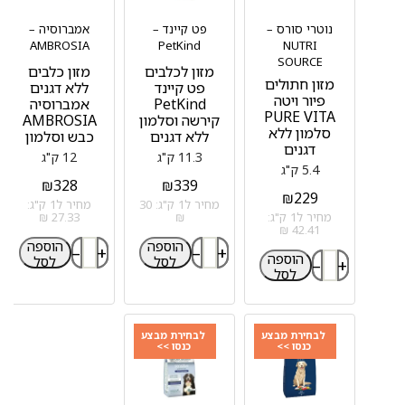
נוטרי סורס –
פט קיינד –
אמברוסיה –
AMBROSIA
PetKind
NUTRI
SOURCE
מזון לכלבים
מזון כלבים
מזון חתולים
פט קיינד
ללא דגנים
פיור ויטה
PetKind
אמברוסיה
PURE VITA
קירשה וסלמון
AMBROSIA
סלמון ללא
ללא דגנים
כבש וסלמון
דגנים
11.3 ק"ג
12 ק"ג
5.4 ק"ג
₪
328
₪
339
₪
229
מחיר ל1 ק"ג: 30
מחיר ל1 ק"ג:
מחיר ל1 ק"ג:
₪
27.33 ₪
42.41 ₪
הוספה
הוספה
–
+
–
+
הוספה
לסל
לסל
–
+
לסל
לבחירת מבצע
לבחירת מבצע
כנסו >>
כנסו >>