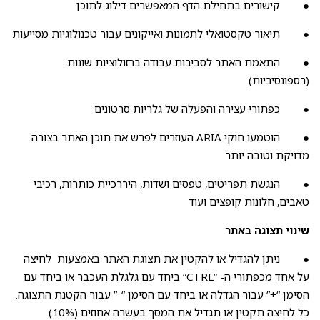
● קישורים בתחילת הדף המאפשרים דילוג לתוכן
● תיאור טקסטואלי לתמונות ואייקונים עבור טכנולוגיות מסייעות
● התאמת האתר לסביבות עבודה ברזולוציות שונות
(רספונסיביות)
● כפתורי עצירה והפעלה של גלריות סרטונים
● הוטמעו חוקי ARIA העוזרים לפרש את תוכן האתר בצורה
מדויקת וטובה יותר
● הנגשת תפריטים, טפסים ושדות, היררכיית כותרות, רכיבי
טאבים, חלונות קופצים ועוד
שינוי תצוגה באתר
● ניתן להגדיל או להקטין את תצוגת האתר באמצעות לחיצה
על אחד מכפתורי ה- “CTRL” ביחד עם גלגלת העכבר או ביחד עם
הסימן “+” עבור הגדלה או ביחד עם הסימן “-” עבור הקטנת התצוגה.
כל לחיצה תקטין או תגדיל את המסך בעשרה אחוזים (10%)