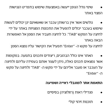
● שינוי גודל הגופן ייעשה באמצעות שימוש בתפריט הנגישות
המצוי באתר
● גולשים אשר אין ברשותן עכבר או שאשאינם ינן יכולים לעשות
שימוש בעכבר יכולים להפעיל את התכונות המצויות באתר על ידי
לחיצה על המקש “TAB”. כל לחיצה תעביר את הסמן אל האפשרות
הבאה באתר
לחיצה על מקש ה- “Enter” תפעיל את הקישור עליו נמצא הסמן
● האתר אינו כולל הבהובים, ריצודים ותכנים בתנועה. במקומות
אשר נמצאים תכנים כאלה, ניתן לעצור אותם בעמידה עליהם ולחיצה
על העכבר או מעבר אליהם על ידי מקש ה- “TAB” ולחיצה על מקש
ה- “Enter"
התאמת אתר למוגבלי ראייה ושמיעה
● מגדילי ראות (רזולוציה) בסיסיים
● תוכנות זיהוי קולי