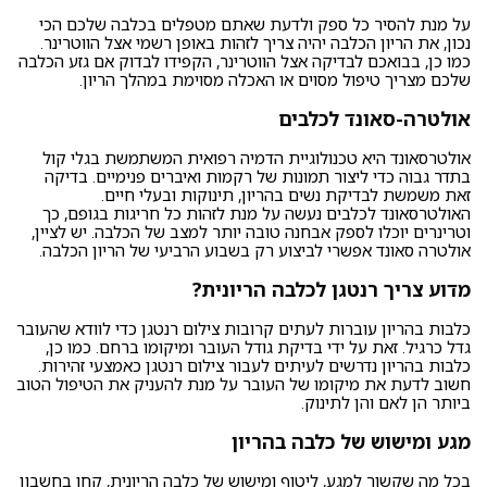
על מנת להסיר כל ספק ולדעת שאתם מטפלים בכלבה שלכם הכי
נכון, את הריון הכלבה יהיה צריך לזהות באופן רשמי אצל הווטרינר.
כמו כן, בבואכם לבדיקה אצל הווטרינר, הקפידו לבדוק אם גזע הכלבה
שלכם מצריך טיפול מסוים או האכלה מסוימת במהלך הריון.
אולטרה-סאונד לכלבים
אולטרסאונד היא טכנולוגיית הדמיה רפואית המשתמשת בגלי קול
בתדר גבוה כדי ליצור תמונות של רקמות ואיברים פנימיים. בדיקה
זאת משמשת לבדיקת נשים בהריון, תינוקות ובעלי חיים.
האולטרסאונד לכלבים נעשה על מנת לזהות כל חריגות בגופם, כך
וטרינרים יוכלו לספק אבחנה טובה יותר למצב של הכלבה. יש לציין,
אולטרה סאונד אפשרי לביצוע רק בשבוע הרביעי של הריון הכלבה.
מדוע צריך רנטגן לכלבה הריונית?
כלבות בהריון עוברות לעתים קרובות צילום רנטגן כדי לוודא שהעובר
גדל כרגיל. זאת על ידי בדיקת גודל העובר ומיקומו ברחם. כמו כן,
כלבות בהריון נדרשים לעיתים לעבור צילום רנטגן כאמצעי זהירות.
חשוב לדעת את מיקומו של העובר על מנת להעניק את הטיפול הטוב
ביותר הן לאם והן לתינוק.
מגע ומישוש של כלבה בהריון
בכל מה שקשור למגע, ליטוף ומישוש של כלבה הריונית, קחו בחשבון