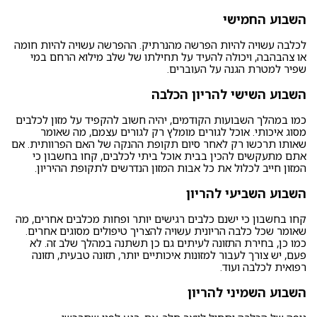
השבוע החמישי
לכלבה עשויה להיות הפרשה מהנרתיק. ההפרשה עשויה להיות חומה
או צהבהבה, ויכולה להעיד על תחילתו של שלב מילוא הרחם במי
שפיר למטרת הגנה על העוברים.
השבוע השישי להריון הכלבה
כמו במהלך השבועות הקודמים, יהיה חשוב להקפיד על מזון לכלבים
מסוג איכותי. אוכל לגורים מומלץ רק לגורים עצמם, מה שאומר
שאותו תרכשו רק לאחר סיום תקופת ההנקה של האם הפרוותית. אם
אתם מתעקשים להכין בבית אוכל ביתי לכלבים, קחו בחשבון כי
המזון חייב לכלול את כל אבות המזון הנדרשים לתקופת ההיריון.
השבוע השביעי להריון
קחו בחשבון כי ישנם כלבים רגישים יותר ופחות מכלבים אחרים, מה
שאומר שכל כלבה הריונית עשויה להצריך טיפולים מסוגים אחרים.
כמו כן, בחירת התזונה לעיתים גם כן תשתנה במהלך שלב זה. לא
פעם, יש צורך לעבור למזונות איכותיים יותר, תזונה טבעית, תזונה
רפואית לכלבה ועוד.
השבוע השמיני להריון