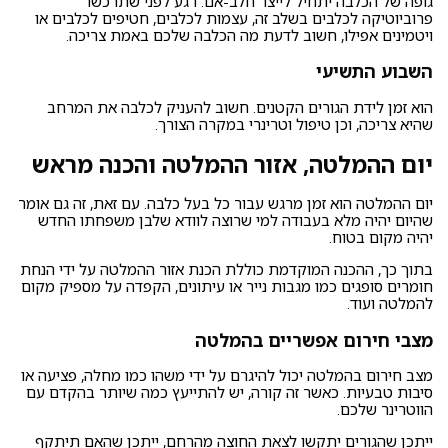
גופה של הכלבה יתחיל לייצר חלב-אם. רגע לפני שתרכשו
פרוביוטיקה לכלבים בשלב זה, עצמות לכלבים, חטיפים לכלבים או
ויטמינים אפילו, חשוב לדעת מה הכלבה שלכם באמת צריכה.
השבוע התשיעי
הוא זמן לידת הגורים הקטנים. חשוב להעניק לכלבה את המרחב
שהיא צריכה, וכן טיפול וטרינרי במקרה הצורך.
יום ההמלטה, אזור ההמלטה והכנה מראש
יום ההמלטה הוא זמן מרגש עבור כל בעל כלבה. עם זאת, זה גם אומר
שהיום יהיה מלא בעבודה למי שרוצה לוודא שלבן משפחתו החדש
יהיה מקום בטוח.
בתוך כך, ההכנה המוקדמת כוללת הכנת אזור ההמלטה על ידי הנחת
חומרים סופגים כמו מגבות נייר או עיתונים, הקפדה על מספיק מקום
להמלטה ועוד.
מצבי חירום אפשריים בהמלטה
מצב חירום בהמלטה יכול להיגרם על ידי משהו כמו מחלה, פציעה או
סיבות טבעיות. כאשר זה קורה, יש להתייעץ כמה שיותר בהקדם עם
הווטרינר שלכם.
ייתכן שהגורים יתקשו לצאת החוצה מהרחם, ייתכן שהאם תיתקף