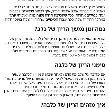
למשל, צריך להכיר
מאכלים אסורים לכלבים
,
מה מותר לכלבים
לאכול
, איך לבחור אוכל איכותי לכלב, איך לבחור שימורים לכלבים
ועוד. במילים אחרות, ככל שהכלבה תהיה ניזונה ממזון איכותי יותר
במהלך ההיריון שלה, ככה יגברו הסיכויים שההיריון יצלח באופן תקין.
כמה זמן נמשך הריון של כלב?
אם אתם שואלים כמה זמן נמשך הריון של כלב, כמה זמן הריון של
כלב שיצו או הריון של כלב פומרניין וגזעים נוספים, התשובה היא בדרך
כלל 9 שבועות. בעוד שכלבות מסוימות יכולות להמליט בשלבים
מוקדמים או מאוחרים מ-9 שבועות, רוב ההריונות התקינים של
כלבות נמשכים 57 – 63 ימים בלבד.
סימני הריון של כלבה
אם מדובר על שלב מתקדם (לאחר שבוע 3 או 4), לכלבה עשויה
להיות בטן נפוחה, מה שיכול להעיד על הימצאותם של גורים ב"תנור".
בסופו של דבר, סימני ההיריון אצל כלבים דומים לאלו של בני אדם.
חלקם פיזיים, בעוד אחרים התנהגותיים. חלק מהסימנים
ההתנהגותיים של הריון אצל כלבים יכולים לכלול, בין היתר, מתן שתן
בתדירות גבוהה יותר, תיאבון מוגבר וכן עלייה במשקל.
איך מזהים הריון של כלבה?