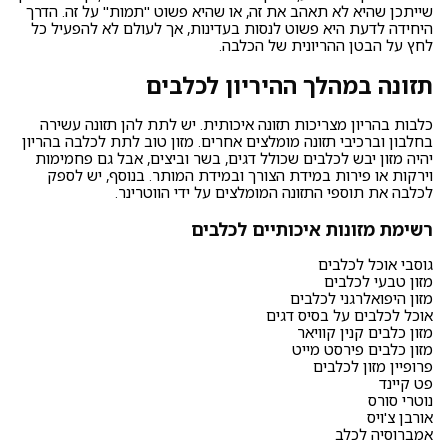
שייתכן שהיא לא תאהב את זה, או שהיא פשוט "תמות" על זה. הדרך
היחידה לדעת היא פשוט לנסות בעדינות, אך לעולם לא להפעיל כל
לחץ על הבטן ההריונית של הכלבה.
תזונה במהלך ההיריון לכלבים
כלבות בהריון מצריכות תזונה איכותית. יש לתת להן תזונה עשירה
בחלבון וברכיבי תזונה מומלצים אחרים. מזון טוב לתת לכלבה בהריון
יהיה
מזון יבש לכלבים
שכולל דגים, בשר וביצים, אבל גם פחמימות
וירקות או פירות במידת הצורך ובמידת המותר. בנוסף, יש לספק
לכלבה את תוספי התזונה המומלצים על ידי הווטרינר.
רשימת מזונות איכותיים לכלבים
גוסבי אוכל לכלבים
מזון טבעי לכלבים
מזון היפואלרגני לכלבים
אוכל לכלבים על בסיס דגים
מזון כלבים קנין קוויאר
מזון כלבים פירסט מייט
פרופיין מזון לכלבים
פט קיינד
נוטרי סורס
אורבן צ'ויס
אמברוסיה לכלב