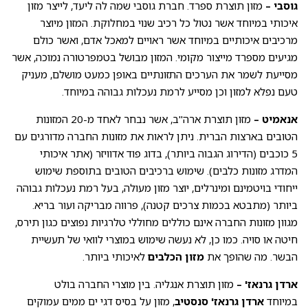
גוסבי –
מזון תוצרת ספרד. חברת גוסבי שמה לה ליעד, לייצר מזון
איכותי במיוחד אשר נטול כל רכיב שנוי במחלוקת. המזון מיוצר
מרכיבים איכותיים במיוחד אשר ראויים למאכל אדם, ואשר כולם
מגיעים מספרד מייצור מקומי. המזון מבושל בטמפרטורה נמוכה, אשר
מסייעת לשמר את הערכים התזונתיים באופן כמעט מושלם, מעניק
טעם נפלא למזון וכן מסייע לרמת נעכלות גבוהה במיוחד.
אנאמיט –
מזון תוצרת ארה"ב, אשר נבחר לאחד מ-20 המזונות
הטובים בארצות הברית. ניתן לראות את מזונות החברה מדורגים עם
5 כוכבים (הדירוג הגבוה ביותר), בדוג פוד אדוויזר (אתר איכותי
המדרג מזונות כלבים). שימוש ברכיבים הטובים בתוספת שימוש
ייחודי בויטמינם ומינרלים, יוצר מזון מעולה, בעל רמת נעכלות גבוהה
ביותר (מתבטא בכמות צרכים קטנה), פרווה מבריקה ועור בריא.
מגוון מזונות החברה אינם כוללים מחוללי טלרגיות נפוצים כגון תירס,
חיטה או סויה. כמו כן, לא נעשה שימוש במוצרי לוואי של תעשיית
הבשר. מה שהופך את
מזון הכלבים
לאיכותי ביותר.
ארדן גרנאז' –
מזון תוצרת אנגליה. בין מוצרי החברה בולט
במיוחד
ארדן גרנאז' סנסטיב
, מזון על בסיס דגי ים ממים עמוקים