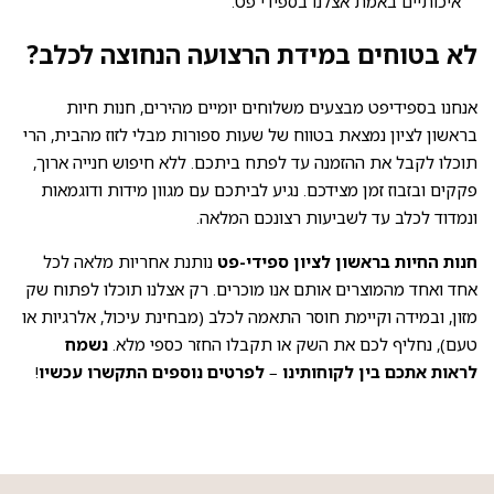
איכותיים באמת אצלנו בספידי פט.
לא בטוחים במידת הרצועה הנחוצה לכלב?
אנחנו בספידיפט מבצעים משלוחים יומיים מהירים, חנות חיות
בראשון לציון נמצאת בטווח של שעות ספורות מבלי לזוז מהבית, הרי
תוכלו לקבל את ההזמנה עד לפתח ביתכם. ללא חיפוש חנייה ארוך,
פקקים ובזבוז זמן מצידכם. נגיע לביתכם עם מגוון מידות ודוגמאות
ונמדוד לכלב עד לשביעות רצונכם המלאה.
חנות החיות בראשון לציון
ספידי-פט
נותנת אחריות מלאה לכל
אחד ואחד מהמוצרים אותם אנו מוכרים. רק אצלנו תוכלו לפתוח שק
מזון, ובמידה וקיימת חוסר התאמה לכלב (מבחינת עיכול, אלרגיות או
טעם), נחליף לכם את השק או תקבלו החזר כספי מלא.
נשמח
לראות אתכם בין לקוחותינו
–
לפרטים נוספים
התקשרו עכשיו
!