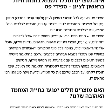
איזה מוצרים תוכלו למצוא בחנות חיות
בראשון לציון – ספידי פט
ספידי פט מציעה לכל תושבי ראשון לציון (ולעוד ערים במרכז) מגווון
ענק של מוצרים, ממוצרים לגורי כלבים קטנים, מוצרים לכלבים בגיל
ממוצע וגם לכלבים וחתולים מבוגרים.
ספידי פט – חנות חיות בראשון לציון תספק לכם אוכל לכלבים
וחתולים, צעצועים, מוצרי היגיינה וטיפוח, חטיפים, גדרות אילוף, אוכל
אלרגני/דיאטטי וכולי, בנוסף לכל סוגי המוצרים והאביזרים הקיימים
בספידי פט, תוכלו למצוא אביזרים לכלבים שלכם בהתאמה אישית,
למשל חטיפים לכלבים עם אלרגיות, או חטיפי אילוף, חטיפים
דיאטטים, בנוסף תוכלו להיכנס לקטגורית התאמת סוג האוכל, שבו
תוכלו לקרוא על הכלב שלכם את כל המידע ולדעת איזה סוג מזון הכי
מתאים לו.
האם מוצרים זולים יפגעו בחיית המחמד
האהובה שלנו?
עוד נתון ראוי לציון הינה העובדה שראשון לציון הינה העיר השנייה