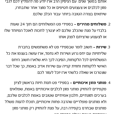
אותם במשך שנים. עם הניסיון הרב ארז יודע מה להמליץ לכם לגבי
מזון לכלבים או צעצועים חטיפים או כל מוצר אחר שתבחרו,
שיתאים בצורה הטובה ביותר עבור הכלב שלכם.
משלוחים מהירים –
בספידי פט המשלוחים הם תוך 24 שעות
בלבד! על מנת שהכלב שלכם לא יצטרך לחכות לאוכל המיוחד שלו
או לצעצוע שרציתם לפנק אותו
שירות –
חשוב לומר שבספידי פט לא משתמשים בחברת
שליחויות עם יחס גרוע ושירות לא נחמד, ארז עושה בעצמו את כל
המשלוחים לכל הלקוחות, הסיבה לכך היא שלארז חשוב היחס
האישי ללקוחות וחווית קנייה עם שירות אדיב באמת, כך שכל דבר
שצטרכו או שאלה כלשהי ארז יוכל לעזור לכם.
מותגי מזון איכותיים –
בספידי פט חנות חיות בראשון לציון
מקפידים להחזיק מותגי מזון לכלבים איכותיים באמת, שמלאים
בערכים תזונתיים, חלבון אמיתיים שטובים באמת לכלבים שלכם,
ולא מותגים פופלריים שהרבה פחות איכותיים, תוכלו להנות משלל
מותגים שבחרנו בקפידה רבה, על מנת להחזיק רק מותגי מזון