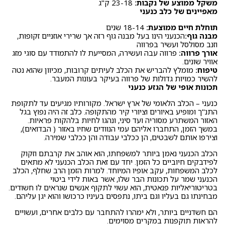
משקל ממוצע של נקבות:
23-18 ק"ג
מאפיינים של כלב כנעני
תוחלת חיים ממוצעת:
18-14 שנים
מבנה גוף:
הכנעני הינו בעל מבנה גוף רזה אך שרירי אוזניים זקופות,
וזנב מסולסל ועשיר בפרווה
אורך פרווה:
פרווה עבה ועשירה, המסייעת לו להתמודד עם סוגי מזג
אוויר שונים.
טיפוח:
מומלץ להבריש את הכלב לעיתים קרובות, מכיוון שהוא נטה
להשיר כמויות גדולות של פרווה בעיקר בעונות המעבר.
תכונות אופי של הגזע כנעני
כנעני – הכלב הלאומי של ארץ ישראל. מקורותיו מגיעים עד לתקופת
התנ"ך ומופיע באיורים וציורי קיר מהתקופה. כלב זה היה נפוץ בגל
האזור המשתרע מסוריה ועד סיני, ונהגו לחיות בלהקות פראיות.
במשך הזמן, התחברו אליהם עמי הנוודים שחיו באזור ( הבדואים),
וצירפו אותם לשבטים, הן ככלבי עבודה והן ככלבי שמירה.
הכלב הכנעני נאמן ביותר למשפחתו, הוא אוהב את קרבתם וזקוק
לפידבקים חיוביים כל הזמן. יחד עם זאת הכלב הכנעני לא מתאים
לכלב המשפחות, עקב אופיו המיוחד. למרות הזמן הרב שחלף, הכלב
הכנעני שמר על תכונות הבר שלו, אשר באות לידי ביטוי
בטריטוריאליות פנאטית, הוא עשוי לתקוף אנשים שנראים לו חשודים.
מבחינתו גם בעליו וגם ביתו, נתפסים בעיניו כרכושו והוא יגן עליהם.
הם חשדניים ביותר, ולא ימהרו להתחבר עם כלבים אחרים, ועשויים
להראות תוקפנות במקרים מסוימים.