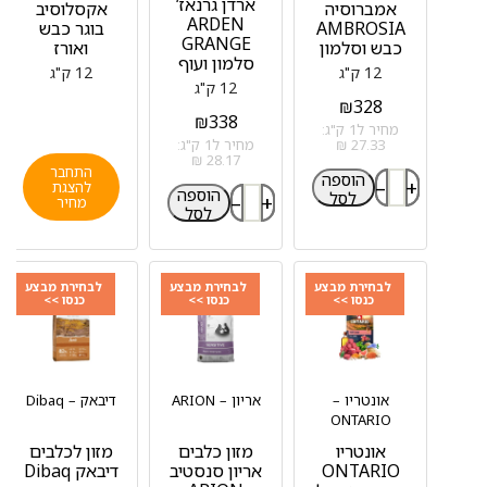
ארדן גרנאז‘
אמברוסיה
אקסלוסיב
ARDEN
AMBROSIA
בוגר כבש
GRANGE
כבש וסלמון
ואורז
סלמון ועוף
12 ק"ג
12 ק"ג
12 ק"ג
₪
328
₪
338
מחיר ל1 ק"ג:
27.33 ₪
מחיר ל1 ק"ג:
28.17 ₪
התחבר
הוספה
–
+
להצגת
הוספה
לסל
–
+
מחיר
לסל
לבחירת מבצע
לבחירת מבצע
לבחירת מבצע
כנסו >>
כנסו >>
כנסו >>
אונטריו –
אריון – ARION
דיבאק – Dibaq
ONTARIO
אונטריו
מזון כלבים
מזון לכלבים
ONTARIO
אריון סנסטיב
דיבאק Dibaq