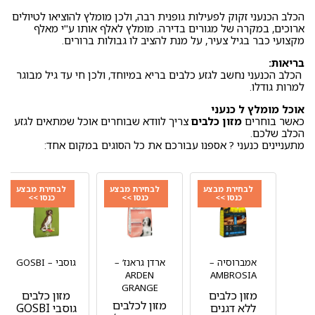
הכלב הכנעני זקוק לפעילות גופנית רבה, ולכן מומלץ להוציאו לטיולים
ארוכים, במקרה של מגורים בדירה. מומלץ לאלף אותו ע"י מאלף
מקצועי כבר בגיל צעיר, על מנת להציב לו גבולות ברורים.
בריאות:
הכלב הכנעני נחשב לגזע כלבים בריא במיוחד, ולכן חי עד גיל מבוגר
למרות גודלו.
אוכל מומלץ ל כנעני
כאשר בוחרים
מזון כלבים
צריך לוודא שבוחרים אוכל שמתאים לגזע
הכלב שלכם.
מתעניינים כנעני ? אספנו עבורכם את כל הסוגים במקום אחד:
לבחירת מבצע
לבחירת מבצע
לבחירת מבצע
כנסו >>
כנסו >>
כנסו >>
אמברוסיה –
ארדן גראנז‘ –
גוסבי – GOSBI
ARDEN
AMBROSIA
GRANGE
מזון כלבים
מזון כלבים
מזון לכלבים
ללא דגנים
גוסבי GOSBI