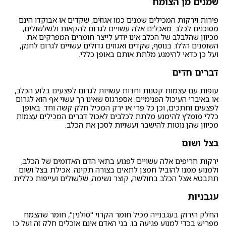
שמנים מן הצומח
פירות וירקות המכילים שמנים כמו אגוזים, שקדים או אבוקדו הינם
מסוכנים לכלב. מאכלים אלה עשויים לגרום להקאות ולשלשולים,
מכיוון שהלבלב של הכלב אינו יודע לייצר חומרים המפרקים את
השומנים הללו. בנוסף, שקדים ואגוזים גדולים עשויים לגרום לחנק,
ועל כן כדאי להימנע מלתת אותם באופן כללי.
דברים חדים
עופות עם עצמות קטנות וחדות עשויות לגרום לפצעים בלוע הכלב,
או באיברי העיכול הפנימיים. אספרגוס שאינו רך עשוי אף הוא לגרום
לפצעים וחתכים, וכן כל פרי או ירק המכיל חלק קשה וחד. באופן
כללי מומלץ להימנע מלתת לכלבים לאכול דברים המכילים עצמות
מכיוון שהן נוטות להישבר ועשויות לסכן את הכלב.
בצל ושום
ירקות חריפים אלה עשויים לפגוע בתאי הדם האדומים של הכלב,
ולמנוע ממנו להוביל חמצן לתאים בצורה תקינה. אכילת בצל ושום
תתבטא אצל הכלב בחולשה, קוצר נשימה, שלשולים ועייפות כללית.
עגבניות
החלק הירוק בעגבנייה מכיל חומר הקרוי "סולנין", חומר שהצמח
מפריש בכדי למנוע פגיעה בו. בני האדם אינם אוכלים חלק זה ועל כן