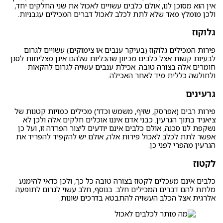
אין הוא מסוכן לנו, אולם כלבים עשויים לאכול את שני החלקים יחד,
ולכן מומלץ מאד שלא לתת לכלב לאכול דברים המכילים עגבניות.
גלוקוז
פירות המכילים גלוקוז (בעיקר ענבים או צימוקים) עשויים לגרום
לבעיות קשות אצל כלבים מכיוון שהכליות שלהם אינן מצליחות לסנן
חומרים אלה בצורה טובה. אכילת ענבים עשויה לגרום להקאות
ולחולשה כללית מיד לאחר האכילה.
גרעינים
פירות רבים (אפרסק, שזיף, משמש וכדו') מכילים כמויות קטנות של
ציאניד בתוך הגרעין. כבני אדם איננו אוכלים חלקים אלה ולכן לא
נשקפת לנו סכנה, אולם כלבים אינם יודעים ליצור הפרדה זו, ועל כן
אפשר לתת לכלב לאכול פירות אלה, אולם יש להקפיד להפריד את
הגרעין מהפרי לפני כן.
לקטוז
כלבים אינם מעכלים לקטוז בצורה טובה כל כך, ולכן כדאי להימנע
מלתת להם דברים המכילים חלב. בנוסף, חלב עשוי לגרום לתופעה
אלרגית אצל הכלב העשויה להתבטא בדרכים שונות.