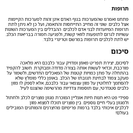
תרופות
פתחנו ואמרנו שהמערכות בגוף האדם אינן זהות למערכות הקיימות
אצל כלבים. שוני זה מחייב התייחסות והתאמה, ועל כן לא ניתן לתת
תרופות המיועדות לבני אדם לכלבים. ההבדלים בין המערכות השונות
עשויות לגרום לתופעות לוואי קשות, ולפגיעה חמורה בבריאות הכלב.
יש לתת לכלבים תרופות במרשם וטרינרי בלבד.
סיכום
לסיכום, יצירת תפריט מאוזן ומדויק עבור כלבכם היא מלאכה
מורכבת, וכדאי לעשות אותה בצורה מדודה ומבוקרת. חשוב להקפיד
בהתחלה על מתן כמויות קטנות של המאכלים החדשים, ולשמור על
מעקב צמוד לבחינת תגובתו של הכלב. באופן כללי מומלץ שלא
להסתמך לחלוטין על מזון עצמאי עבור כלבכם, אלא לספק לו מזון
כלבים סטנדרטי, עם תוספות צדדיות מהרשימה שהצגנו לעיל.
ספידי פט היא
חנות חיות אונליין
המוכרת מגוון מוצרים לכלב ולחתול
ולמגוון בעלי חיים נוספים. בין מוצרינו תוכלו למצוא
מזון
לכלבים
איכותי בלבד ברמות פרימיום מהיצרנים והמותגים המובילים
בעולם!