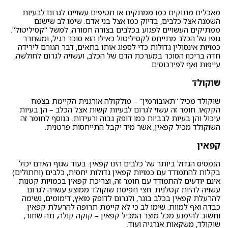
מאכלים מתוקים כמו ממתקים או חטיפים עשויים לגרום לבעיות
השמנה אצל כלבים, בדיוק כמו אצל בני אדם. שימו לב שישנם
ממתיקים העשויים לפגוע בכלבים בצורה חמורה, למשל "קסיליטול".
גופו של הכלב מתייחס לקסיליטול כאילו הוא סוכר רגיל, ומשחרר
כמויות אינסולין גדולות כדי לספוג אותו בתאים, דבר הגורם לירידה
חדה בריכוז הסוכר במערכת הדם של הכלב, ועשויה לגרום לחולשה,
עייפות ואף לפירכוסים.
שוקולד
שוקולד מכיל "תאובורמין" – מולקולה אורגנית הקיימת בצמח
הקקאו. חומר זה עשוי לגרום לבעיות קשות אצל הכלב – הן בעיות
עיכול והן בעיות לבביות כמו דופק גבוה ורעידות. בנוסף לחומר זה
השוקולד מכיל קפאין, אשר מיד יקבל התייחסות פרטנית.
קפאין
הנמסיס הגדול ביותר של כלבים הינו קפאין. בעוד שגוף האדם יכול
בקלות להתמודד עם כמויות קפאין גדולות יחסית, כלבים (וחתולים)
אינם יודעים להתמודד עם חומר זה, וצריכת קפאין בכמויות קטנות
עשויה להיות קטלנית. חצי חפיסת שוקולד ממוצע עשויה לגרום
להרעלת קפאין בכלב בוגר, ולגרום לדופק מואץ, דימומים, נשימה
כבדה ואף למוות. שימו לב כי לא קיימת תרופה להרעלת קפאין
וחשוב להימנע מכל מוצר המכיל קפאין – קוקה קולה, תה שחור,
שוקולד, משקאות אנרגיה ועוד.