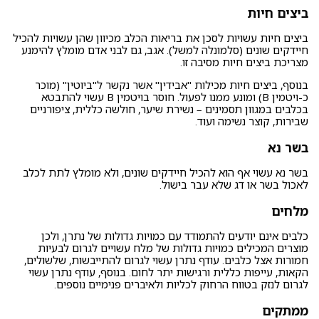
ביצים חיות
ביצים חיות עשויות לסכן את בריאות הכלב מכיוון שהן עשויות להכיל
חיידקים שונים (סלמונלה למשל). אגב, גם לבני אדם מומלץ להימנע
מצריכת ביצים חיות מסיבה זו.
בנוסף, ביצים חיות מכילות "אבידין" אשר נקשר ל"ביוטין" (מוכר
כ-ויטמין B) ומונע ממנו לפעול. חוסר בויטמין B עשוי להתבטא
בכלבים במגוון תסמינים – נשירת שיער, חולשה כללית, ציפורניים
שבירות, קוצר נשימה ועוד.
בשר נא
בשר נא עשוי אף הוא להכיל חיידקים שונים, ולא מומלץ לתת לכלב
לאכול בשר או דג שלא עבר בישול.
מלחים
כלבים אינם יודעים להתמודד עם כמויות גדולות של נתרן, ולכן
מוצרים המכילים כמויות גדולות של מלח עשויים לגרום לבעיות
חמורות אצל כלבים. עודף נתרן עשוי לגרום להתייבשות, שלשולים,
הקאות, עייפות כללית ורגישות יתר לחום. בנוסף, עודף נתרן עשוי
לגרום לנזק בטווח הרחוק לכליות ולאיברים פנימיים נוספים.
ממתקים