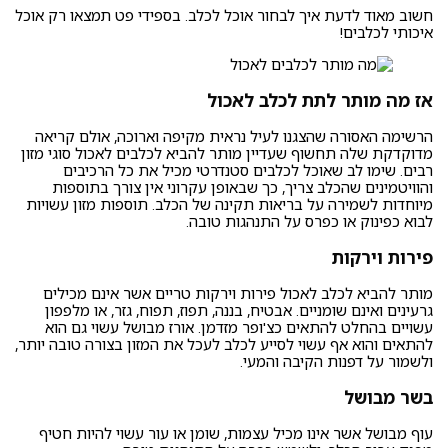
חשוב מאוד לדעת
איך לבחור אוכל לכלב
. בספידי פט תמצאו רק אוכל
איכותי לכלבים!
אז מה מותר לתת לכלב לאכול
הרשימה האסורה שהצגנו לעיל נראית מקיפה וארוכה, אולם קריאה
מדוקדקת שלה תחשוף שעדיין מותר להביא לכלבים לאכול סוגי מזון
רבים. שימו לב שאוכל לכלבים סטנדרטי מכיל את כל הרכיבים
והוויטמינים שהכלב צריך, כך שבאופן עקרוני אין צורך בתוספות
מיוחדות לשמירה על בריאות תקינה של הכלב. תוספות מזון עשויות
לבוא כפינוק או כפרס על התנהגות טובה.
פירות וירקות
מותר להביא לכלב לאכול פירות וירקות טריים אשר אינם מכילים
גרעינים ואינם שומניים. אבטיח, בננה, תפוז, תפוח, גזר, או מלפפון
עשויים בהחלט להתאים כצ'ופר מזדמן. אורז מבושל עשוי גם הוא
להתאים והוא אף עשוי לסייע לכלב לעכל את המזון בצורה טובה יותר,
ולשמור על דפנות הקיבה והמעי.
בשר מבושל
עוף מבושל אשר אינו מכיל עצמות, שומן או עור עשוי להיות חטיף