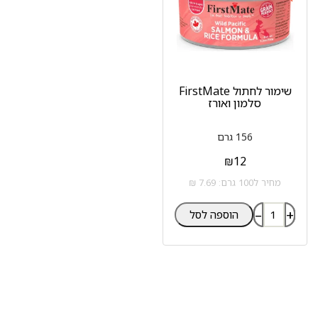
שימור לחתול FirstMate
סלמון ואורז
156 גרם
₪
12
מחיר ל100 גרם: 7.69 ₪
–
+
הוספה לסל