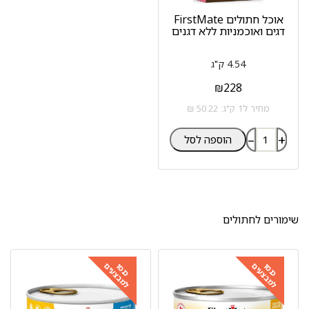
אוכל חתולים FirstMate
דגים ואוכמניות ללא דגנים
4.54 ק"ג
₪
228
מחיר ל1 ק"ג: 50.22 ₪
–
+
הוספה לסל
שימורים לחתולים
למבצעים
למבצעים
כנסו
כנסו