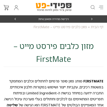
ה מהירה ומאובטחת
מאז 1998
דף הבית
»
מזון כלבים פירסט מייט – FirstMate
מזון כלבים פירסט מייט –
FirstMate
FIRSTMATE
מותג מזון סופר פרמיום לחתולים וכלבים המתמקד
בפשטות רכיבים, עקביות ייצור ושימוש במקורות חלבון איכותיים.
החברה ידועה במיוחד בגישת ה-Limited Ingredient ובפיתוח
תפריטים המתאימים גם לכלבים וחתולים בעלי מערכת עיכול רגישה.
אחד המאפיינים הבולטים של FIRSTMATE הוא הגישה של
שליטה