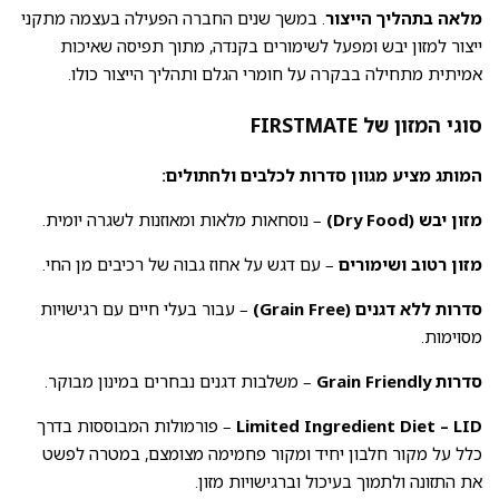
מלאה בתהליך הייצור
. במשך שנים החברה הפעילה בעצמה מתקני
ייצור למזון יבש ומפעל לשימורים בקנדה, מתוך תפיסה שאיכות
אמיתית מתחילה בבקרה על חומרי הגלם ותהליך הייצור כולו.
סוגי המזון של FIRSTMATE
המותג מציע מגוון סדרות לכלבים ולחתולים:
מזון יבש (Dry Food)
– נוסחאות מלאות ומאוזנות לשגרה יומית.
מזון רטוב ושימורים
– עם דגש על אחוז גבוה של רכיבים מן החי.
סדרות ללא דגנים (Grain Free)
– עבור בעלי חיים עם רגישויות
מסוימות.
סדרות Grain Friendly
– משלבות דגנים נבחרים במינון מבוקר.
Limited Ingredient Diet – LID
– פורמולות המבוססות בדרך
כלל על מקור חלבון יחיד ומקור פחמימה מצומצם, במטרה לפשט
את התזונה ולתמוך בעיכול וברגישויות מזון.