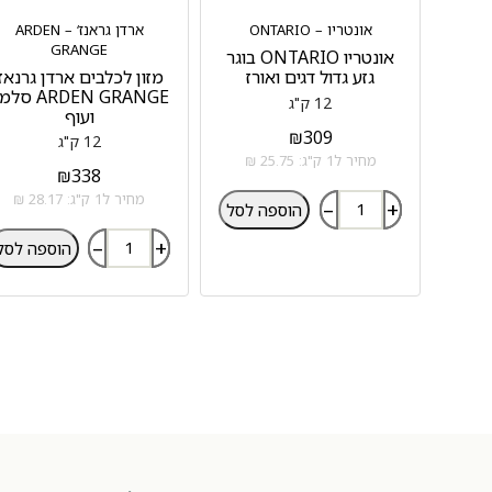
אונטריו – ONTARIO
ארדן גראנז‘ – ARDEN
GRANGE
אונטריו ONTARIO בוגר
גזע גדול דגים ואורז
מזון לכלבים ארדן גרנאז‘
ARDEN GRANGE ס
12 ק"ג
ועוף
₪
309
12 ק"ג
מחיר ל1 ק"ג: 25.75 ₪
₪
338
מחיר ל1 ק"ג: 28.17 ₪
–
+
הוספה לסל
–
+
הוספה לסל