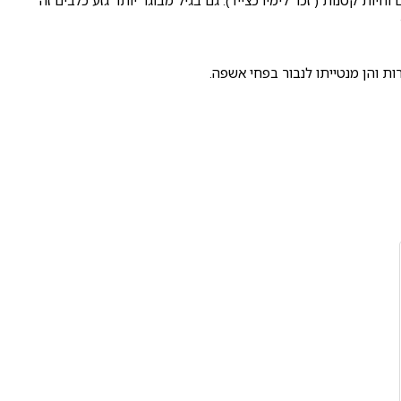
ת קטנות ( זכר לימיו כצייד). גם בגיל מבוגר יותר גזע כלבים זה
ות והן מנטייתו לנבור בפחי אשפה.