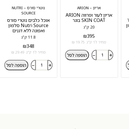
אריון – ARION
נוטרי סורס – NUTRI
SOURCE
אריון לעור ופרווה ARION
SKIN COAT בוגר
אוכל כלבים נוטרי סורס
למון
Nutri Source סלמון
20 ק"ג
ואפונה ללא דגנים
₪
395
11.8 ק"ג
מחיר ל1 ק"ג: 19.75 ₪
₪
348
מחיר ל1 ק"ג: 29.49 ₪
–
+
הוספה לסל
–
+
הוספה לסל