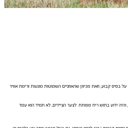
 בסיס קבוע, וזאת מכיוון שהאוזניים השמוטות מונעות זרימת אוויר
יכם הסטר האנגלי והגורדון סטר. כלב זה פותח במאה ה-19 על מנת לשמש ככלב צייד, והיה ידוע בחוש ריח מפותח. לצער הציידים, לא תמיד הוא עמד