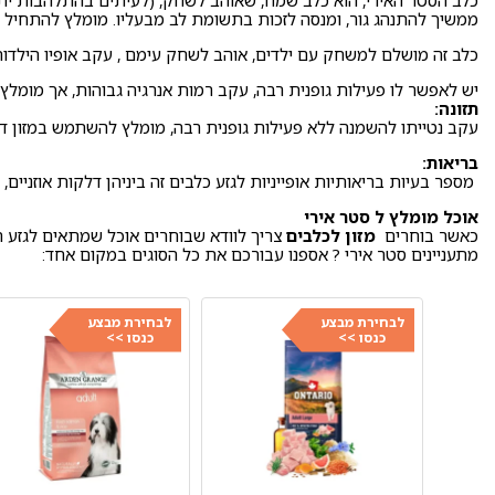
כלב הסטר האירי, הוא כלב שמח, שאוהב לשחק, (לעיתים בהתלהבות יתר). ה
ממשיך להתנהג גור, ומנסה לזכות בתשומת לב מבעליו. מומלץ להתחיל את
כלב זה מושלם למשחק עם ילדים, אוהב לשחק עימם , עקב אופיו הילדותי
יש לאפשר לו פעילות גופנית רבה, עקב רמות אנרגיה גבוהות, אך מומלץ 
תזונה:
עקב נטייתו להשמנה ללא פעילות גופנית רבה, מומלץ להשתמש במזון דל
בריאות:
מספר בעיות בריאותיות אופייניות לגזע כלבים זה ביניהן דלקות אוזניים, 
אוכל מומלץ ל סטר אירי
כאשר בוחרים
מזון לכלבים
צריך לוודא שבוחרים אוכל שמתאים לגזע 
מתעניינים סטר אירי ? אספנו עבורכם את כל הסוגים במקום אחד:
לבחירת מבצע
לבחירת מבצע
כנסו >>
כנסו >>