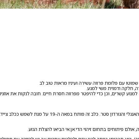
יו שמוטו עם פלומת פרווה עשירה ועיניו מראות טוב לב
רה, חלקה ודמוית משי למגע.
וע קשרים, וכן כדי להיפטר מפרווה חסרת חיים. חובה לנקות את אוזניו על
סטר אירי , הוא מהגזעים הראשוניים של גזעי הסט, אליו משתי