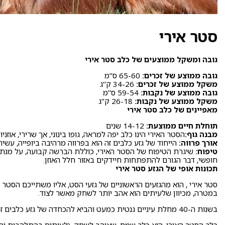
סטר אירי
גובה ומשקל ממוצעים של כלב סטר אירי
גובה ממוצע של זכרים:
65-60 ס"מ
משקל ממוצע של זכרים:
34-26 ק"ג
גובה ממוצע של נקבות:
59-54 ס"מ
משקל ממוצע של נקבות:
26-18 ק"ג
מאפיינים של כלב סטר אירי
תוחלת חיים ממוצעת:
14-12 שנים
מבנה גוף:
הסטר האירי הינו כלב יפה למראה, גופו בינוני, אך שרירי, אוזנ
אורך פרווה:
הייחוד של גזע כלבים זה הוא בפרווה מרהיבה ביופייה, עשי
טיפוח:
שיגרת הטיפוח של הסטר האירי, כוללת הברשה קבועה, על מנת למנ
חופשי, דבר הגורם להתפתחות חיידקים באזור חלל האוזן.
תכונות אופי של הגזע סטר אירי
במטרה, מכיוון שלעיתים הוא אהב יותר לשחק מאשר לצוד.
בשנות ה-40 מחלת עיניים גנטית כמעט והביא להכחדה של גזע כלבים זה, אולם פיתוחים בתחום זיהוי הדי.אן.אי הביאו להצלת הגזע.