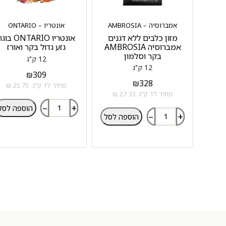
אמברוסיה – AMBROSIA
אונטריו – ONTARIO
מזון כלבים ללא דגנים
אונטריו ONTARIO בו
אמברוסיה AMBROSIA
גזע גדול בקר ואורז
בקר וסלמון
12 ק"ג
12 ק"ג
₪
309
₪
328
מחיר ל1 ק"ג: 25.75 ₪
מחיר ל1 ק"ג: 27.33 ₪
–
+
הוספה לסל
–
+
הוספה לסל