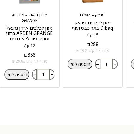
דיבאק – Dibaq
ארדן גראנז‘ – ARDEN
GRANGE
גר
מזון לכלבים דיבאק
Dibaq בוגר כבש ועוף
מזון לכלבים ארדן גרנאז‘
ARDEN GRANGE ברווז
15 ק"ג
וסופר פוד ללא דגנים
₪
288
12 ק"ג
מחיר ל1 ק"ג: 19.2 ₪
₪
358
מחיר ל1 ק"ג: 29.83 ₪
–
+
הוספה לסל
–
+
הוספה לסל