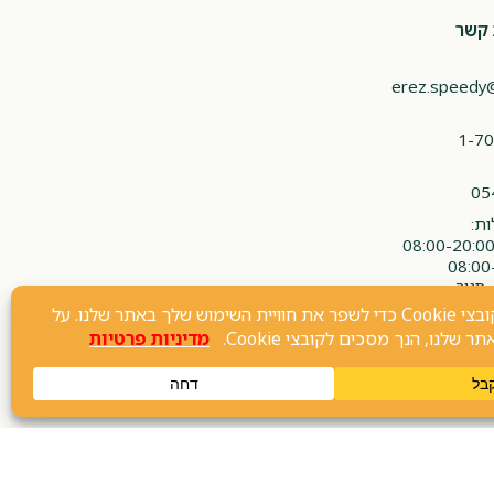
 קשר
erez.speedy
1-70
05
ת:
 סגור
חנות וירטואלית