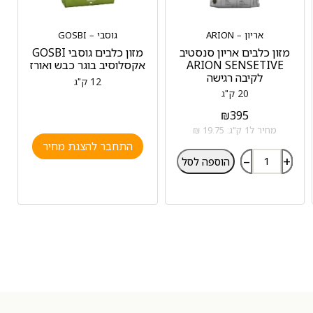
אריון – ARION
גוסבי – GOSBI
מזון כלבים אריון סנסטיב
מזון כלבים גוסבי GOSBI
ARION SENSETIVE
אקסלוסיב בוגר כבש ואורז
לקיבה רגישה
12 ק"ג
20 ק"ג
₪
395
מחיר ל1 ק"ג: 19.75 ₪
התחבר להצגת מחיר
–
+
הוספה לסל