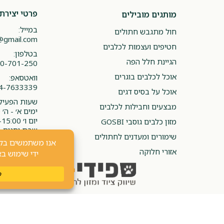
פרטי יצירת
מותגים מובילים
במייל:
חול מתגבש חתולים
@gmail.com
חטיפים ועצמות לכלבים
בטלפון:
הגיינת חלל הפה
0-701-250
אוכל לכלבים בוגרים
וואטסאפ:
4-7633339
אוכל על בסיס דגים
שעות הפעילו
מבצעים וחבילות לכלבים
ימים א׳ - ה׳ 08:00-20:00
יום ו׳ 08:00-15:00
מזון כלבים גוסבי GOSBI
שבת וחגים -
שימורים ומעדנים לחתולים
אזורי חלוקה
כל הזכויות שמורות 2024 ⓒ