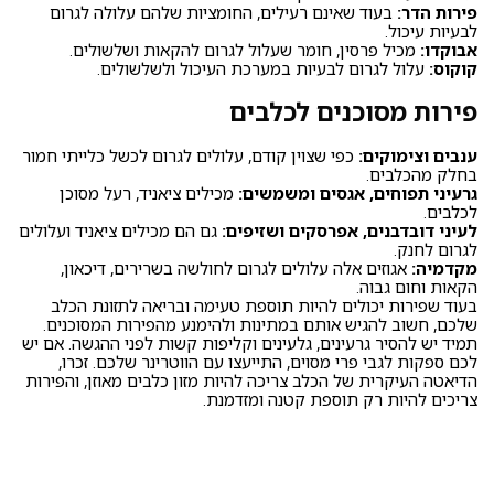
פירות הדר:
בעוד שאינם רעילים, החומציות שלהם עלולה לגרום
לבעיות עיכול.
אבוקדו:
מכיל פרסין, חומר שעלול לגרום להקאות ושלשולים.
קוקוס:
עלול לגרום לבעיות במערכת העיכול ולשלשולים.
פירות מסוכנים לכלבים
ענבים וצימוקים:
כפי שצוין קודם, עלולים לגרום לכשל כלייתי חמור
בחלק מהכלבים.
גרעיני תפוחים, אגסים ומשמשים:
מכילים ציאניד, רעל מסוכן
לכלבים.
לעיני דובדבנים, אפרסקים ושזיפים:
גם הם מכילים ציאניד ועלולים
לגרום לחנק.
מקדמיה:
אגוזים אלה עלולים לגרום לחולשה בשרירים, דיכאון,
הקאות וחום גבוה.
בעוד שפירות יכולים להיות תוספת טעימה ובריאה לתזונת הכלב
שלכם, חשוב להגיש אותם במתינות ולהימנע מהפירות המסוכנים.
תמיד יש להסיר גרעינים, גלעינים וקליפות קשות לפני ההגשה. אם יש
לכם ספקות לגבי פרי מסוים, התייעצו עם הווטרינר שלכם. זכרו,
הדיאטה העיקרית של הכלב צריכה להיות מזון כלבים מאוזן, והפירות
צריכים להיות רק תוספת קטנה ומזדמנת.