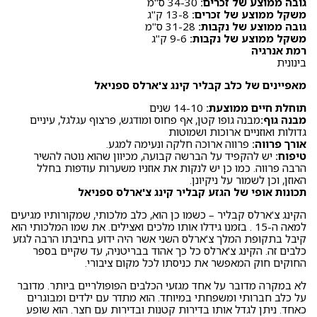
גובה ממוצע של זכרים:
34-30 ס"מ
משקל ממוצע של זכרים:
13-8 ק"ג
גובה ממוצע של נקבות:
31-28 ס"מ
משקל ממוצע של נקבות:
9-6 ק"ג
רמת אנרגיה
בינונית
מאפיינים של כלב קבליר קינג צ'ארלס ספניאל
תוחלת חיים ממוצעת:
14-10 שנים
מבנה גוף:
מבנה גופו קטן, אף פחוס ומודגש, פרצוף עגלגל, עיניים
גדולות ואוזניים ארוכות ושמוטות
אורך פרווה:
פרווה ארוכה חלקה ונעימה למגע.
טיפוח:
יש להקפיד על הברשה קבועה, מכיוון שהוא נוטה להשיר
הרבה פרווה. כמו כן יש לנקות את אוזניו משערות עודפות בחלל
האוזן, וכן לשמור על ניקיונן.
תכונות אופי של הגזע קבליר קינג צ'ארלס ספניאל
הקינג צ'ארלס קבליר – כשמו כן הוא, כלב מלכותי, שמקורותיו מגיעים
למאה ה-15 . בזמנו גידלו אותו מלכים ואצילים. את שמו המלכותי הוא
קיבל בתקופת המלך צ'ארלס השני אשר היה ידוע בחיבתו הרבה לגזע
כלבים זה. הקינג צ'ארלס כל כך אהוד בבריטניה, עד שקיים בספר
החוקים חוק המאפשר את כניסתו לכל מקום ציבורי.
לא במקרה מדובר על אחד מגזעי הכלבים הפופולריים ביותר. מדובר
על כלב חברותי ומשפחתי במיוחד. הוא מתדר עם ילדים ומבוגרים
כאחד. ניתן לגדל אותו בדירות קטנות ובדירות עם חצר. הוא שופע