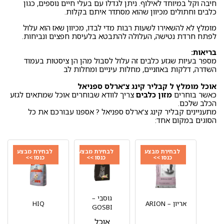
חיבה וקל במיוחד לאילוף. ניתן לגדלו עם בעלי חיים נוספים, כגון
כלבים וחתולים מכיוון שהוא מסתדר איתם בקלות.
מומלץ לא להשאירו לשעות רבות מדי לבדו, מכיוון שאז הוא עלול
לפתח חרדת נטישה, העלולה להתבטא בלעיסת חפצים ונביחות.
בריאות:
מספר בעיות שגזע כלבים זה עלול לסבול מהן הן ציסטות בעמוד
השדרה, דלקות באוזניים, מחלות עיניים ומחלות לב
אוכל מומלץ ל קבליר קינג צ'ארלס ספניאל
כאשר בוחרים
מזון כלבים
צריך לוודא שבוחרים אוכל שמתאים לגזע
הכלב שלכם.
מתעניינים קבליר קינג צ'ארלס ספניאל ? אספנו עבורכם את כל
הסוגים במקום אחד:
לבחירת מבצע
לבחירת מבצע
לבחירת מבצע
כנסו >>
כנסו >>
כנסו >>
גוסבי –
אריון – ARION
HIQ
GOSBI
אוכל