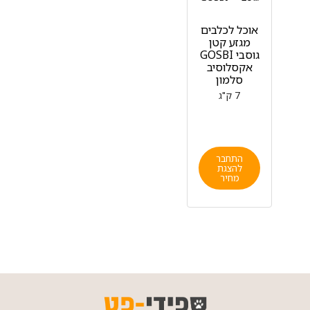
אוכל לכלבים
מגזע קטן
גוסבי GOSBI
אקסלוסיב
סלמון
7 ק"ג
התחבר
להצגת
מחיר