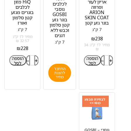
אריון לעור
HiQ מזון
לכלבים
ופרווה
לכלבים
גוסבי
ARION
בוגרים מגזע
GOSBI
SKIN COAT
קטן סלמון
בוגר גזע
בוגר גזע קטן
ואורז
קטן סלמון
7 ק"ג
7 ק"ג
וכבש ללא
דגנים
מחיר ל1 ק"ג:
₪
238
32.57 ₪
7 ק"ג
מחיר ל1 ק"ג: 34
₪
228
₪
הוספה
הוספה
–
+
–
+
לסל
לסל
התחבר
להצגת
מחיר
לבחירת מבצע
כנסו >>
גוסבי – GOSBI