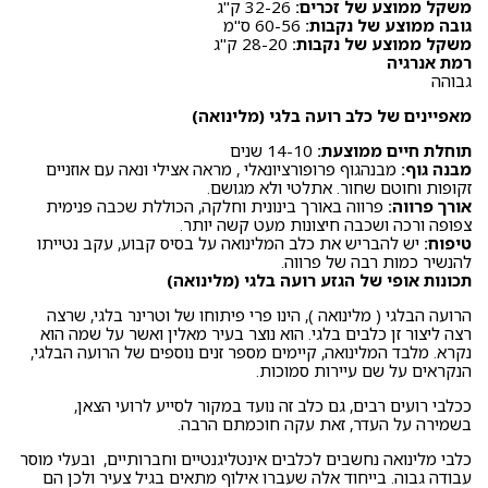
משקל ממוצע של זכרים:
32-26 ק"ג
גובה ממוצע של נקבות:
60-56 ס"מ
משקל ממוצע של נקבות:
28-20 ק"ג
רמת אנרגיה
גבוהה
מאפיינים של כלב רועה בלגי (מלינואה)
תוחלת חיים ממוצעת:
14-10 שנים
מבנה גוף:
מבנהגוף פרופורציונאלי , מראה אצילי ונאה עם אוזניים
זקופות וחוטם שחור. אתלטי ולא מגושם.
אורך פרווה:
פרווה באורך בינונית וחלקה, הכוללת שכבה פנימית
צפופה ורכה ושכבה חיצונות מעט קשה יותר.
טיפוח:
יש להבריש את כלב המלינואה על בסיס קבוע, עקב נטייתו
להנשיר כמות רבה של פרווה.
תכונות אופי של הגזע רועה בלגי (מלינואה)
הרועה הבלגי ( מלינואה ), הינו פרי פיתוחו של וטרינר בלגי, שרצה
רצה ליצור זן כלבים בלגי. הוא נוצר בעיר מאלין ואשר על שמה הוא
נקרא. מלבד המלינואה, קיימים מספר זנים נוספים של הרועה הבלגי,
הנקראים על שם עיירות סמוכות.
ככלבי רועים רבים, גם כלב זה נועד במקור לסייע לרועי הצאן,
בשמירה על העדר, זאת עקה חוכמתם הרבה.
כלבי מלינואה נחשבים לכלבים אינטליגנטיים וחברותיים, ובעלי מוסר
עבודה גבוה. בייחוד אלה שעברו אילוף מתאים בגיל צעיר ולכן הם