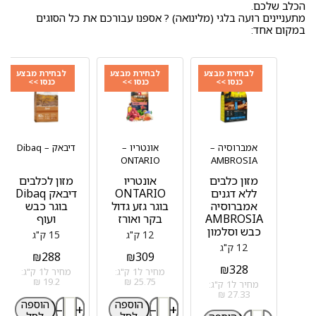
הכלב שלכם.
מתעניינים רועה בלגי (מלינואה) ? אספנו עבורכם את כל הסוגים
במקום אחד:
לבחירת מבצע
לבחירת מבצע
לבחירת מבצע
כנסו >>
כנסו >>
כנסו >>
אמברוסיה –
אונטריו –
דיבאק – Dibaq
ONTARIO
AMBROSIA
מזון כלבים
אונטריו
מזון לכלבים
ללא דגנים
ONTARIO
דיבאק Dibaq
אמברוסיה
בוגר גזע גדול
בוגר כבש
AMBROSIA
בקר ואורז
ועוף
כבש וסלמון
12 ק"ג
15 ק"ג
12 ק"ג
₪
288
₪
309
₪
328
מחיר ל1 ק"ג:
מחיר ל1 ק"ג:
19.2 ₪
25.75 ₪
מחיר ל1 ק"ג:
27.33 ₪
הוספה
הוספה
–
+
–
+
לסל
לסל