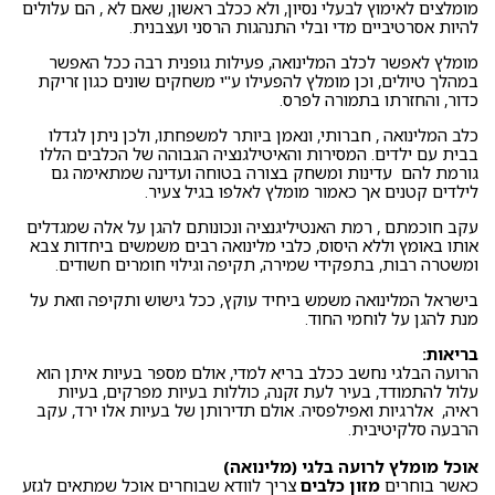
מומלצים לאימוץ לבעלי נסיון, ולא ככלב ראשון, שאם לא , הם עלולים
להיות אסרטיביים מדי ובלי התנהגות הרסני ועצבנית.
מומלץ לאפשר לכלב המלינואה, פעילות גופנית רבה ככל האפשר
במהלך טיולים, וכן מומלץ להפעילו ע"י משחקים שונים כגון זריקת
כדור, והחזרתו בתמורה לפרס.
כלב המלינואה , חברותי, ונאמן ביותר למשפחתו, ולכן ניתן לגדלו
בבית עם ילדים. המסירות והאיטילגנציה הגבוהה של הכלבים הללו
גורמת להם עדינות ומשחק בצורה בטוחה ועדינה שמתאימה גם
לילדים קטנים אך כאמור מומלץ לאלפו בגיל צעיר.
עקב חוכמתם , רמת האנטיליגנציה ונכונותם להגן על אלה שמגדלים
אותו באומץ וללא היסוס, כלבי מלינואה רבים משמשים ביחדות צבא
ומשטרה רבות, בתפקידי שמירה, תקיפה וגילוי חומרים חשודים.
בישראל המלינואה משמש ביחיד עוקץ, ככל גישוש ותקיפה וזאת על
מנת להגן על לוחמי החוד.
בריאות:
הרועה הבלגי נחשב ככלב בריא למדי, אולם מספר בעיות איתן הוא
עלול להתמודד, בעיר לעת זקנה, כוללות בעיות מפרקים, בעיות
ראיה, אלרגיות ואפילפסיה. אולם תדירותן של בעיות אלו ירד, עקב
הרבעה סלקיטיבית.
אוכל מומלץ לרועה בלגי (מלינואה)
כאשר בוחרים
מזון כלבים
צריך לוודא שבוחרים אוכל שמתאים לגזע