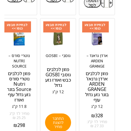
הוספה
–
+
לסל
לבחירת מבצע
לבחירת מבצע
לבחירת מבצע
כנסו >>
כנסו >>
כנסו >>
ארדן גראנז‘ –
גוסבי – GOSBI
נוטרי סורס –
NUTRI
ARDEN
SOURCE
GRANGE
מזון לכלבים
מזון לכלבים
מזון לכלבים
גוסבי GOSBI
ארדן גרנאז‘
נוטרי סורס
כבש ואורז גזע
Nutri
ARDEN
גדול
GRANGE
Source בוגר
12 ק"ג
בוגר גזע גדול
גזע גדול עוף
עוף
ואורז
12 ק"ג
11.8 ק"ג
מחיר ל1 ק"ג:
₪
328
25.25 ₪
התחבר
מחיר ל1 ק"ג:
להצגת
₪
298
27.33 ₪
מחיר