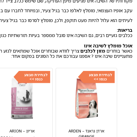
מקורותיו של השיבה אינו מגיעים מיפן העתיקה, שם שימש ככלב צייד לחי
עקב אופיו העצמאי, מומלץ לאלפו כבר בגיל צעיר, ובמיוחד לחברו עם בע
לעיתים הוא עלול להיות מעט תוקפן, ולכן, מומלץ לסרסו כבר בגיל צעיר
בריאות:
ככלבים גזעיים רבים, גם השיבה אינו סובל ממספר בעיות תורשתיות כגון :
אוכל מומלץ לשיבה אינו
כאשר בוחרים
מזון לכלבים
צריך לוודא שבוחרים אוכל שמתאים לגזע ה
מתעניינים שיבה אינו ? אספנו עבורכם את כל הסוגים במקום אחד:
לבחירת מבצע
לבחירת מבצע
כנסו >>
כנסו >>
ארדן גראנז‘ – ARDEN
אריון – ARION
GRANGE