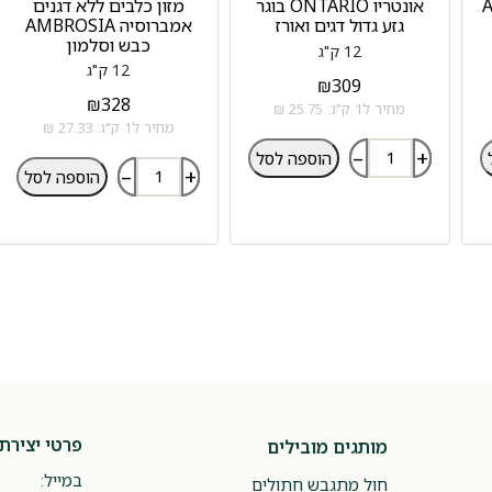
ARIO
אונטריו ONTARIO בוגר
מזון כלבים ללא דגנים
גזע גדול דגים ואורז
אמברוסיה AMBROSIA
כבש וסלמון
12 ק"ג
12 ק"ג
₪
309
₪
328
מחיר ל1 ק"ג: 25.75 ₪
מחיר ל1 ק"ג: 27.33 ₪
–
+
הוספה לסל
–
+
הוספה לסל
פרטי יצירת
מותגים מובילים
במייל:
חול מתגבש חתולים