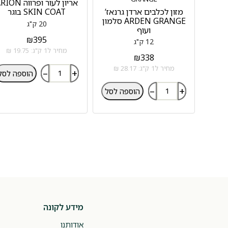
אריון לעור ופרווה N
מזון לכלבים ארדן גרנאז‘
SKIN COAT בוגר
ARDEN GRANGE סלמון
20 ק"ג
ועוף
₪
395
12 ק"ג
מחיר ל1 ק"ג: 19.75 ₪
₪
338
מחיר ל1 ק"ג: 28.17 ₪
–
+
הוספה לסל
–
+
הוספה לסל
מידע לקונה
אודותנו