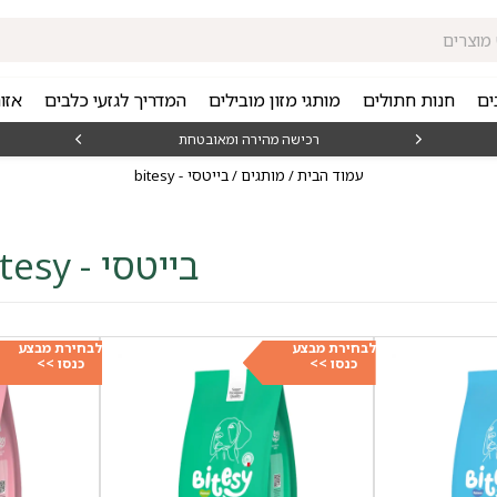
ים
חנות חתולים
מותגי מזון מובילים
המדריך לגזעי כלבים
אזו
₪15
רכישה מהירה ומאובטחת
עמוד הבית
/
מותגים
/ בייטסי - bitesy
בייטסי - bitesy
לבחירת מבצע
לבחירת מבצע
כנסו >>
כנסו >>