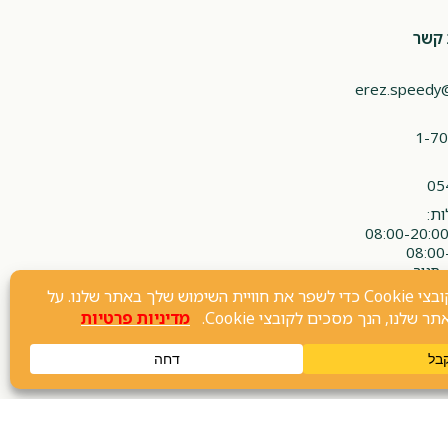
 קשר
erez.speedy
1-70
05
ת:
 סגור