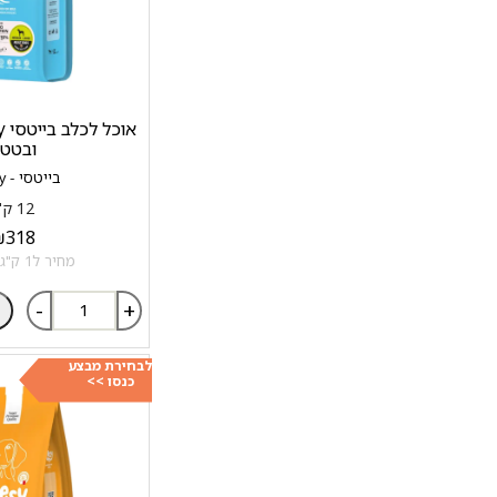
ובטט
בייטסי - bitesy
12 ק"ג
₪
318
מחיר ל1 ק"ג: 26.5 ₪
-
+
לבחירת מבצע
כנסו >>