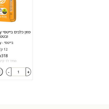
ובטט
בייטסי - bitesy
12 ק"ג
₪
318
מחיר ל1 ק"ג: 26.5 ₪
-
+