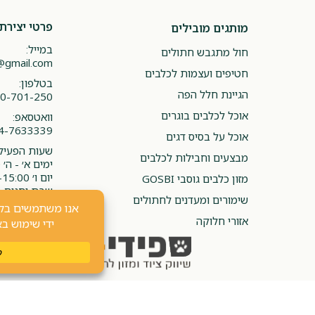
פרטי יצירת
מותגים מובילים
במייל:
חול מתגבש חתולים
@gmail.com
חטיפים ועצמות לכלבים
בטלפון:
הגיינת חלל הפה
0-701-250
אוכל לכלבים בוגרים
וואטסאפ:
4-7633339
אוכל על בסיס דגים
שעות הפעילו
מבצעים וחבילות לכלבים
ימים א׳ - ה׳ 08:00-20:00
יום ו׳ 08:00-15:00
מזון כלבים גוסבי GOSBI
שבת וחגים -
שימורים ומעדנים לחתולים
אזורי חלוקה