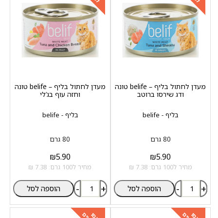
מעדן לחתול בליף – belife טונה
מעדן לחתול בליף – belife טונה
ודג שירסו ברוטב
וחזה עוף בג‘לי
בליף - belife
בליף - belife
80 גרם
80 גרם
₪
5.90
₪
5.90
מחיר ל100 גרם: 7.38 ₪
מחיר ל100 גרם: 7.38 ₪
-
+
-
+
הוספה לסל
הוספה לסל
כנסו
כנסו