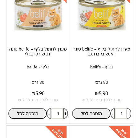
מעדן לחתול בליף – belife טונה
מעדן לחתול בליף – belife טונה
ואנשובי ברוטב
ודג שירסו בג‘לי
בליף - belife
בליף - belife
80 גרם
80 גרם
₪
5.90
₪
5.90
מחיר ל100 גרם: 7.38 ₪
מחיר ל100 גרם: 7.38 ₪
-
+
-
+
הוספה לסל
הוספה לסל
למבצעים
למבצעים
כנסו
כנסו