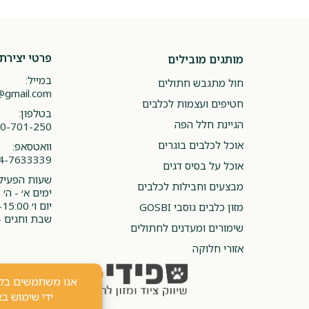
פרטי יצירת
מותגים מובילים
במייל:
חול מתגבש חתולים
@gmail.com
חטיפים ועצמות לכלבים
בטלפון:
הגיינת חלל הפה
0-701-250
אוכל לכלבים בוגרים
וואטסאפ:
4-7633339
אוכל על בסיס דגים
שעות הפעילו
מבצעים וחבילות לכלבים
ימים א׳ - ה׳ 08:00-20:00
יום ו׳ 08:00-15:00
מזון כלבים גוסבי GOSBI
שבת וחגים -
שימורים ומעדנים לחתולים
אזורי חלוקה