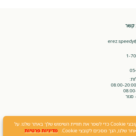
 קשר
erez.speedy
1-70
05
ת:
 סגור