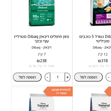
דיבאק Dibaq נטורל 5 כוכבים
מזון חתולים דיבאק Dibaq סטרלייז
מוביליטי
עוף ובקר
באק - Dibaq
דיבאק - Dibaq
12 ק"ג
7 ק"ג
₪
238
₪
318
 26.5 ₪
מחיר ל1 ק"ג: 34 ₪
-
+
-
הוספה לסל
הוספה לסל
לבחירת מבצע
כנסו >>