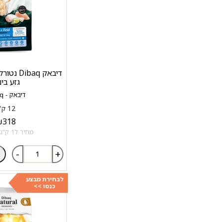
גזע בינו
דיבאק - Dibaq
12 ק"ג
₪
318
מחיר ל1 ק"ג: 26.5 ₪
-
+
לבחירת מבצע
כנסו >>