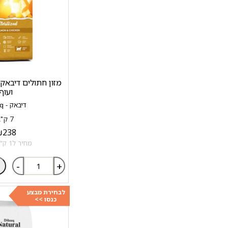
מזון חתולים דיבאק 
ועוף
דיבאק - Dibaq
7 ק"ג
₪
238
מחיר ל1 ק"ג: 34 ₪
-
+
לבחירת מבצע
כנסו >>