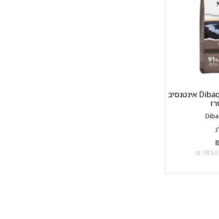
מזון לכלבים דיבאק Dibaq אינטנסיב
רז