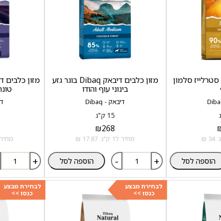
סטרלייז סלמון
מזון כלבים דיבאק Dibaq בוגר גזע
בינוני עוף והודו
טונה
דיבאק - Dibaq
די
15 ק"ג
₪
268
מחיר ל1 ק"ג: 17.87 ₪
מחיר ל1 ק"ג: 7
+
-
+
הוספה לסל
הוספה לסל
לבחירת מבצע
לבחירת מבצע
כנסו >>
כנסו >>