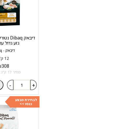
גזע גדול עו
דיבאק - Dibaq
12 ק"ג
₪
308
מחיר ל1 ק"ג: 25.67 ₪
-
+
לבחירת מבצע
כנסו >>