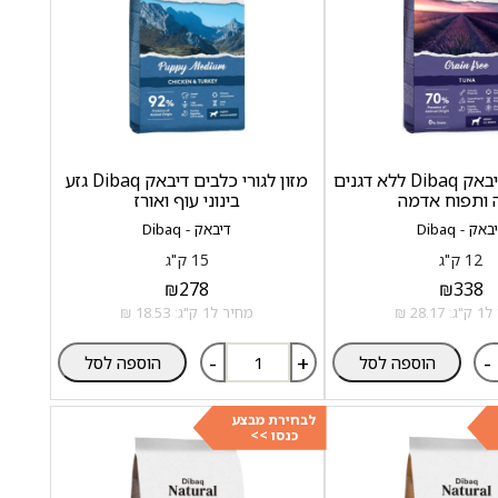
מזון כלבים דיבאק Dibaq ללא דגנים
מזון לגורי כלבים דיבאק Dibaq גזע
 ותפוח אדמה
בינוני עוף ואורז
באק - Dibaq
דיבאק - Dibaq
12 ק"ג
15 ק"ג
₪
278
₪
338
28.1 ₪
מחיר ל1 ק"ג: 18.53 ₪
-
+
-
הוספה לסל
הוספה לסל
לבחירת מבצע
כנסו >>