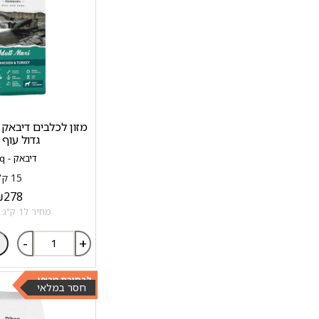
גדול עוף 
דיבאק - Dibaq
15 ק"ג
₪
278
מחיר ל1 ק"ג: 18.53 ₪
-
+
לבחירת מבצע
חסר במלאי
כנסו >>