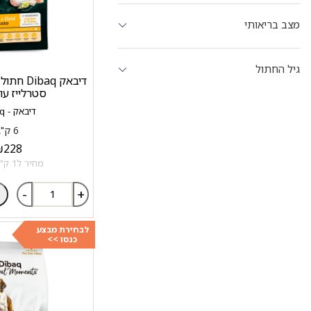
מצב בריאותי
גיל החתול
סטרלייז עוף
דיבאק - Dibaq
6 ק"ג
₪
228
מחיר ל1 ק"ג: 38 ₪
-
+
לבחירת מבצע
כנסו >>