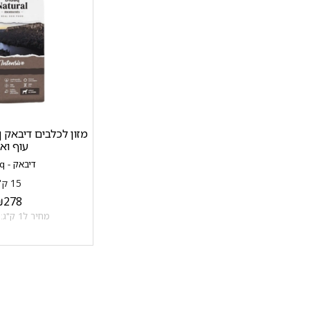
עוף ואו
דיבאק - Dibaq
15 ק"ג
₪
278
מחיר ל1 ק"ג: 18.53 ₪