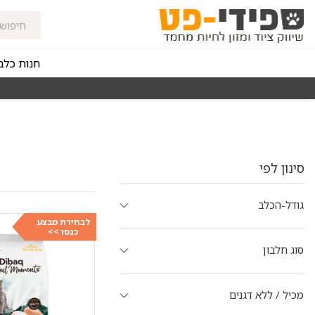
חנות כלב
זורי החלוקה בקנייה מעל ₪150
רכישה מהירה ומאובטחת
סינון לפי
גודל-הכלב
לבחירת מבצע
כנסו >>
סוג חלבון
מכיל / ללא דגנים