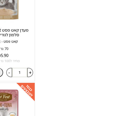
סלמון לגורי
קאט פסט - Cat Fest
70 גרם
₪
5.90
מחיר ל100 גרם: 8.43 ₪
-
+
למבצעים
כנסו