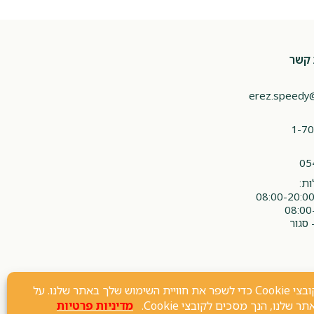
 קשר
erez.speedy
1-70
05
ת:
 סגור