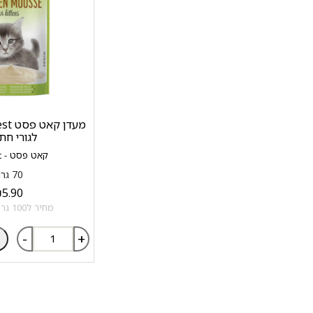
לגורי חת
קאט פסט - Cat Fest
70 גרם
₪
5.90
מחיר ל100 גרם: 8.43 ₪
-
+