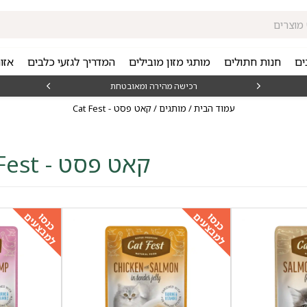
ים
חנות חתולים
מותגי מזון מובילים
המדריך לגזעי כלבים
אזו
₪15
רכישה מהירה ומאובטחת
עמוד הבית
/
מותגים
/ קאט פסט - Cat Fest
קאט פסט - Cat Fest
למבצעים
למבצעים
כנסו
כנסו