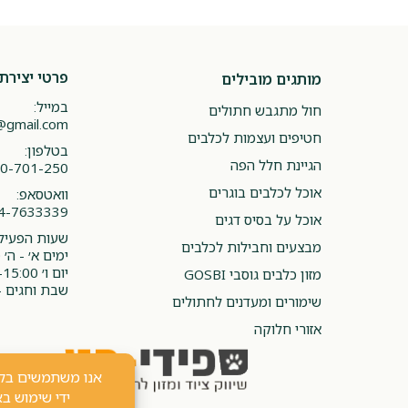
פרטי יצירת
מותגים מובילים
במייל:
חול מתגבש חתולים
@gmail.com
חטיפים ועצמות לכלבים
בטלפון:
הגיינת חלל הפה
0-701-250
אוכל לכלבים בוגרים
וואטסאפ:
4-7633339
אוכל על בסיס דגים
שעות הפעילו
מבצעים וחבילות לכלבים
ימים א׳ - ה׳ 08:00-20:00
יום ו׳ 08:00-15:00
מזון כלבים גוסבי GOSBI
שבת וחגים -
שימורים ומעדנים לחתולים
אזורי חלוקה