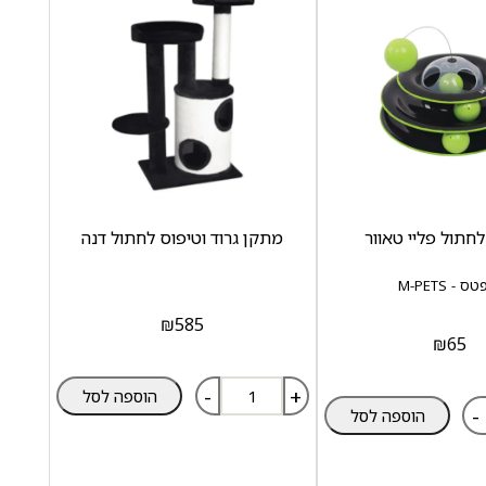
תול פליי טאוור
מתקן גרוד וטיפוס לחתול דנה
 - M-PETS
₪
585
₪
65
-
+
הוספה לסל
-
הוספה לסל