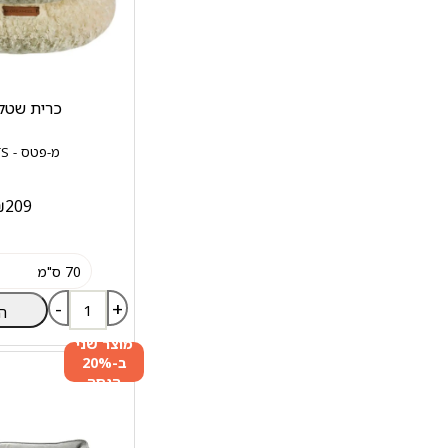
כרית שטלנ
מ-פטס - M-PETS
₪
209
-
+
ה
מוצר שני
ב-20%
הנחה