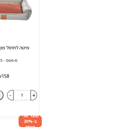
מיטה לחתול מון
מ-פטס - M-PETS
₪
158
-
+
מוצר שני
ב-20%
הנחה