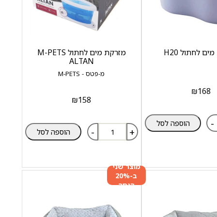
ים לחתול H20
מזרקת מים לחתול M-PETS
ALTAN
מ-פטס - M-PETS
₪
168
₪
158
-
הוספה לסל
-
+
הוספה לסל
מוצר שני
ב-20%
הנחה