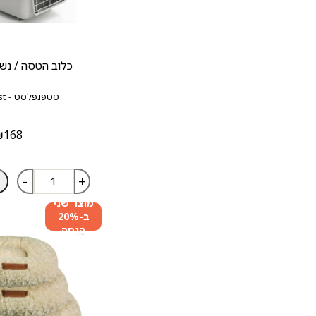
כלוב הטסה / נשיא
סטפנפלסט - stefanplast
₪
168
-
+
מוצר שני
ב-20%
הנחה