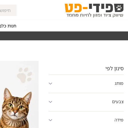
חנות כלב
זורי החלוקה בקנייה מעל ₪150
רכישה מהירה ומאובטחת
סינון לפי
מותג
צבעים
מידה