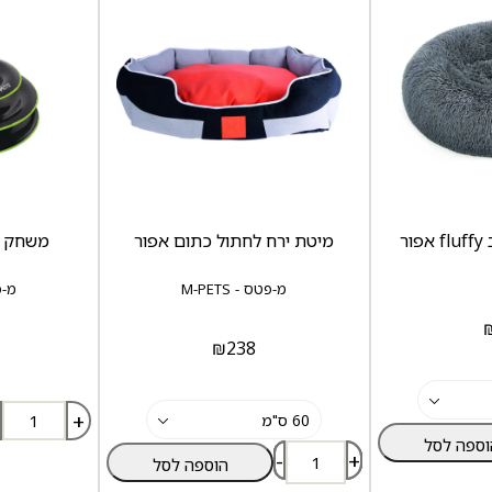
ר
מיטת ירח לחתול כתום אפור
משחק לח
מ-פטס - M-PETS
מ-פטס
₪
238
+
וספה לסל
-
+
הוספה לסל