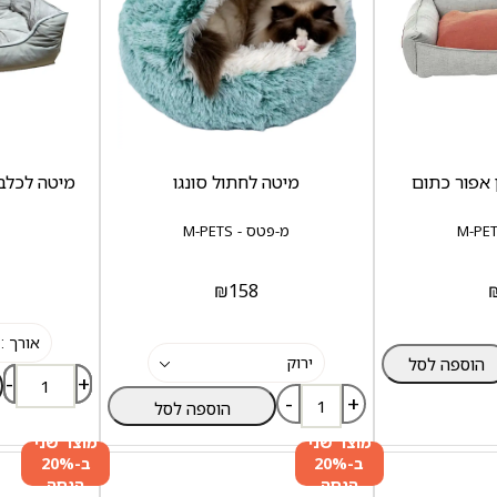
 אפור כתום
מיטה לחתול סונגו
מיטה לכלב 
מ-פטס - M-PETS
₪
158
הוספה לסל
-
+
-
+
הוספה לסל
מוצר שני
מוצר שני
ב-20%
ב-20%
הנחה
הנחה