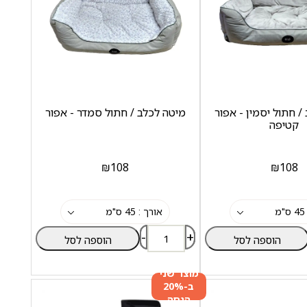
/ חתול יסמין - אפור
מיטה לכלב / חתול סמדר - אפור
קטיפה
₪
108
₪
108
-
+
הוספה לסל
הוספה לסל
מוצר שני
ב-20%
הנחה