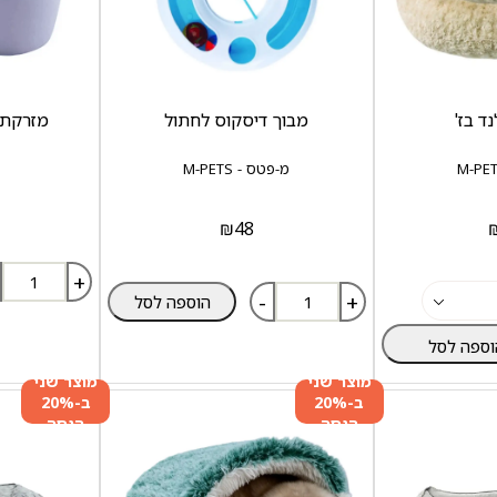
ד בז'
מבוך דיסקוס לחתול
מזרקת מ
מ-פטס - M-PETS
₪
48
+
-
+
הוספה לסל
וספה לסל
מוצר שני
מוצר שני
ב-20%
ב-20%
הנחה
הנחה