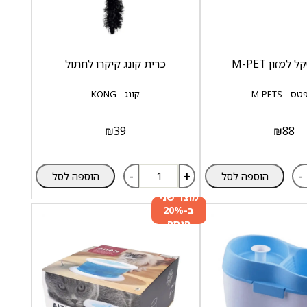
מזון M-PET
כרית קונג קיקרו לחתול
 - M-PETS
קונג - KONG
₪
39
₪
88
-
+
-
הוספה לסל
הוספה לסל
מוצר שני
ב-20%
הנחה