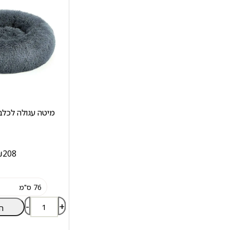
מיטה עגולה לכלב fluffy אפו
₪
208
-
+
ה