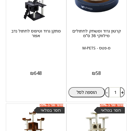
קרטון גרוד ומשחק לחתולים
מתקן גרוד וטיפוס לחתול נדב
מילווקי 36 ס"מ
אפור
מ-פטס - M-PETS
₪
648
₪
58
-
+
הוספה לסל
מוצר שני ב-20%
מוצר שני ב-20%
הנחה
הנחה
חסר במלאי
חסר במלאי