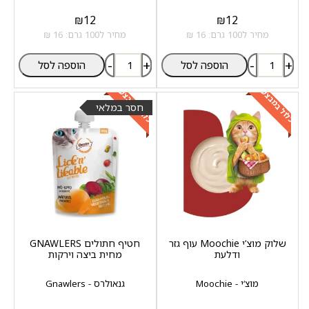
₪
12
₪
12
מחיר ל100 גרם: 16 ₪
מחיר ל100 גרם: 16 ₪
-
+
-
+
הוספה לסל
הוספה לסל
כלול במבצע
כלול במבצע
חסר במלאי
שלוק מוצ‘י Moochie עוף גזר
חטיף חתולים GNAWLERS
ודלעת
מחית ביצה וירקות
מוצ‘י - Moochie
גנאולרס - Gnawlers