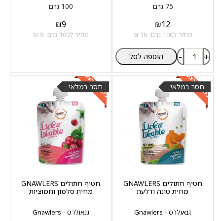
75 גרם
100 גרם
₪
9
₪
12
מחיר ל100 גרם: 16 ₪
מחיר ל100 גרם: 9 ₪
-
+
הוספה לסל
כלול במבצע
כלול במבצע
חסר במלאי
חסר במלאי
חטיף חתולים GNAWLERS
חטיף חתולים GNAWLERS
מחית טונה ודלעת
מחית סלמון וחמוציות
גנאולרס - Gnawlers
גנאולרס - Gnawlers