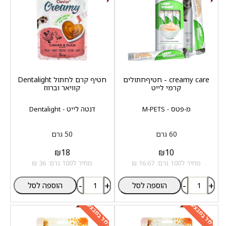
creamy care - חטיףחתולים
חטיף קרם לחתול Dentalight
קרמי לייט
קוויאר וברווז
מ-פטס - M-PETS
דנטה לייט - Dentalight
60 גרם
50 גרם
₪
18
₪
10
מחיר ל100 גרם: 16.67 ₪
מחיר ל100 גרם: 36 ₪
-
+
-
+
הוספה לסל
הוספה לסל
כלול במבצע
כלול במבצע