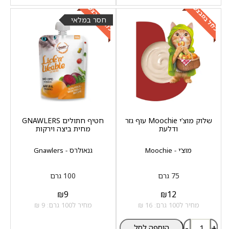
כלול במבצע
כלול במבצע
חסר במלאי
שלוק מוצ‘י Moochie עוף גזר
חטיף חתולים GNAWLERS
ודלעת
מחית ביצה וירקות
מוצ‘י - Moochie
גנאולרס - Gnawlers
75 גרם
100 גרם
₪
9
₪
12
מחיר ל100 גרם: 16 ₪
מחיר ל100 גרם: 9 ₪
-
+
הוספה לסל