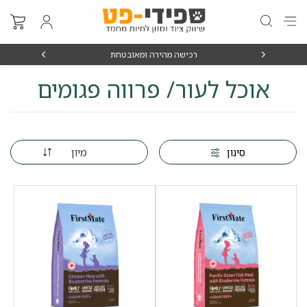
₪15
רכישה מהירה ומאובטחת
אוכל לעור/ פרווה פגומים
מיון
סינון