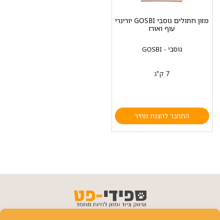
מזון חתולים גוסבי GOSBI יורינרי
עוף ואורז
גוסבי - GOSBI
7 ק"ג
התחבר להצגת מחיר