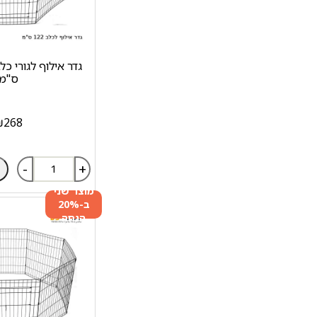
ס"מ
₪
268
-
+
מוצר שני
ב-20%
הנחה