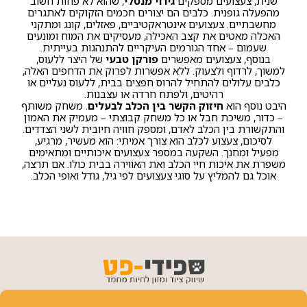
שנית, צעצועים מספקים
גירוי מנטלי
, שהוא לא פחות חשוב
מהפעלה גופנית. כלבים הם יצורים חכמים הזקוקים לאתגרים
מחשבתיים. צעצועים אינטראקטיביים, פאזלים, קונג ומתקני
האכלה מאטים את קצב האכילה, מעסיקים את המוח ומונעים
שעמום – אחד הגורמים העיקריים להתנהגות בעייתית.
בנוסף, צעצועים מאפשרים
פורקן טבעי
של היצר ללעוס,
למשוך, לרדוף ולצעוק. ללא אפשרות לפרוק את הדחפים האלה,
כלבים עלולים להתחיל להרוס חפצים בבית, ללעוס נעליים או
רהיטים, ולפתח חרדה או עצבנות.
היבט נוסף הוא
חיזוק הקשר בין הכלב לבעלים
. משחק משותף
– כדור, משיכת חבל או כל משחק קבוצתי – מעמיק את האמון
והתקשורת בין הכלב לאדם, ומספק חוויה חיובית לשני הצדדים.
לסיכום, צעצוע לכלב הוא צורך אמיתי: הוא מעשיר, מרגיע,
מפעיל ומחנך. השקעה במספר צעצועים איכותיים ומתאימים
משפרת את איכות חיי הכלב ואת האווירה בבית כולו. אם תרצה,
אוכל גם להמליץ על סוגי צעצועים לפי גיל, גודל ואופי הכלב.