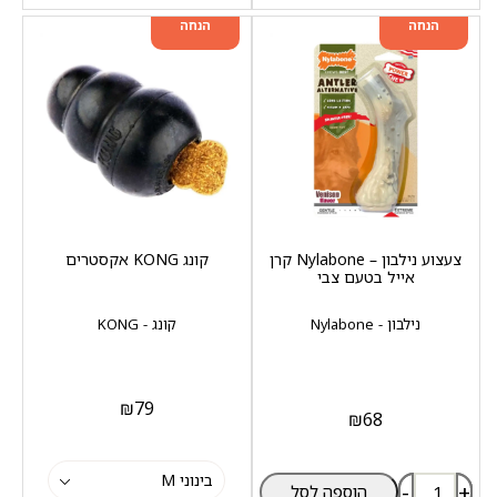
מוצר שני ב-20%
מוצר שני ב-20%
הנחה
הנחה
צעצוע נילבון – Nylabone קרן
קונג KONG אקסטרים
אייל בטעם צבי
נילבון - Nylabone
קונג - KONG
₪
79
₪
68
-
+
הוספה לסל