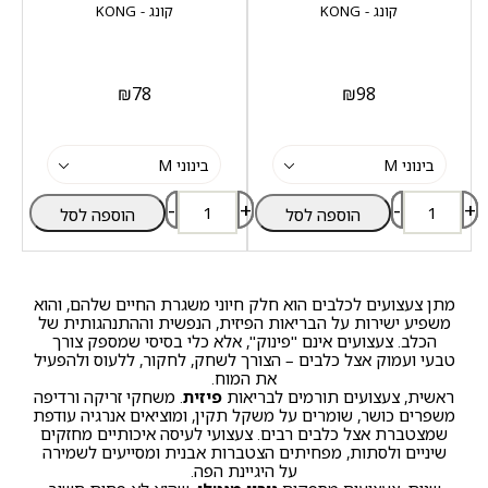
קונג - KONG
קונג - KONG
₪
78
₪
98
-
+
-
+
הוספה לסל
הוספה לסל
מתן
צעצועים לכלבים
הוא חלק חיוני משגרת החיים שלהם, והוא
משפיע ישירות על הבריאות הפיזית, הנפשית וההתנהגותית של
הכלב. צעצועים אינם "פינוק", אלא כלי בסיסי שמספק צורך
טבעי ועמוק אצל כלבים – הצורך לשחק, לחקור, ללעוס ולהפעיל
את המוח.
ראשית, צעצועים תורמים לבריאות
פיזית
. משחקי זריקה ורדיפה
משפרים כושר, שומרים על משקל תקין, ומוציאים אנרגיה עודפת
שמצטברת אצל כלבים רבים. צעצועי לעיסה איכותיים מחזקים
שיניים ולסתות, מפחיתים הצטברות אבנית ומסייעים לשמירה
על היגיינת הפה.