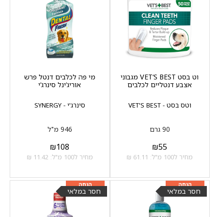
וט בסט VET‘S BEST מגבוני
מי פה לכלבים דנטל פרש
אצבע דנטליים לכלבים
אוריג‘ינל סינרג‘י
וטס בסט - VET'S BEST
סינרג'י - SYNERGY
90 גרם
946 מ"ל
₪
108
₪
55
מחיר ל100 מ"ל: 61.11 ₪
מחיר ל100 מ"ל: 11.42 ₪
מוצר שני ב-20%
מוצר שני ב-20%
הנחה
הנחה
חסר במלאי
חסר במלאי