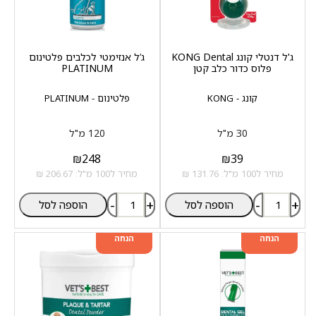
ג'ל דנטלי קונג KONG Dental
ג‘ל אנזימטי לכלבים פלטינום
פלוס כדור כלב קטן
PLATINUM
קונג - KONG
פלטינום - PLATINUM
30 מ"ל
120 מ"ל
₪
248
₪
39
מחיר ל100 מ"ל: 131.76 ₪
מחיר ל100 מ"ל: 206.67 ₪
-
+
-
+
הוספה לסל
הוספה לסל
מוצר שני ב-20%
מוצר שני ב-20%
הנחה
הנחה