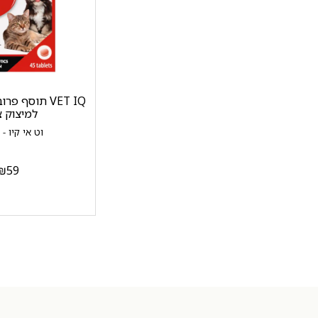
VET IQ תוסף פ
למיצוק צ
וט אי קיו - VETIQ
₪
59