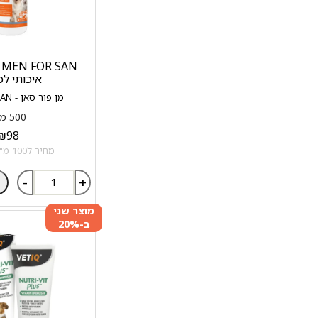
N
איכותי לכ
מן פור סאן - MEN FOR SAN
500 מ"ל
₪
98
מחיר ל100 מ"ל: 19.6 ₪
-
+
מוצר שני
ב-20%
הנחה