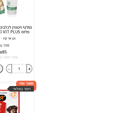
מולטי ויטמין לכלבים 
פלוס VETIQ NUTRI VIT PLUS
וט אי קיו - VETIQ
100 גרם
₪
85
מחיר ל100 גרם: 85 ₪
-
+
מוצר שני
ב-20%
חסר במלאי
הנחה