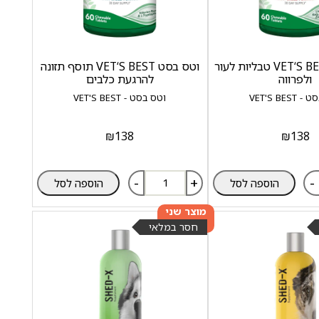
וטס בסט VET‘S BEST טבליות לעור
וטס בסט VET‘S BEST תוסף תזונה
ולפרווה
להרגעת כלבים
VET'S BES
וטס בסט - VET'S BEST
₪
138
₪
138
-
+
-
הוספה לסל
הוספה לסל
מוצר שני
ב-20%
חסר במלאי
הנחה