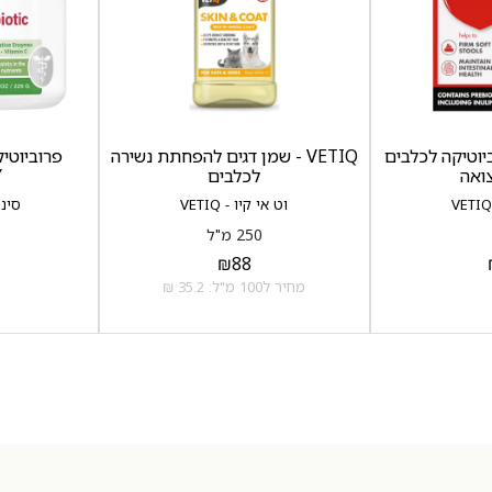
רוביוטיקה לכלבים
VETIQ - שמן דגים להפחתת נשירה
פרוביוטיק
ואה
לכלבים
Y
וט אי קיו - VETIQ
סינרג'י
250 מ"ל
₪
88
מחיר ל100 מ"ל: 35.2 ₪