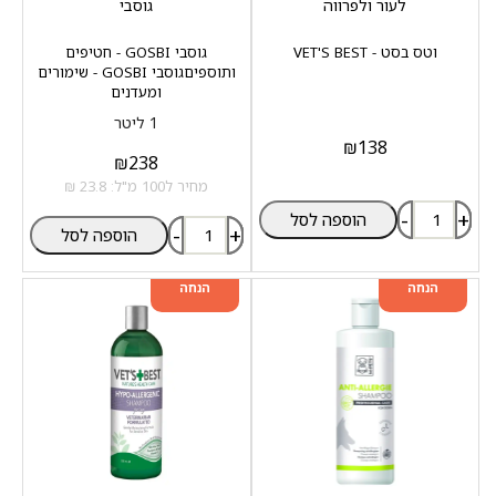
לעור ולפרווה
גוסבי
וטס בסט - VET'S BEST
גוסבי GOSBI - חטיפים
ותוספים
גוסבי GOSBI - שימורים
ומעדנים
1 ליטר
₪
138
₪
238
מחיר ל100 מ"ל: 23.8 ₪
-
+
הוספה לסל
-
+
הוספה לסל
מוצר שני ב-20%
מוצר שני ב-20%
הנחה
הנחה