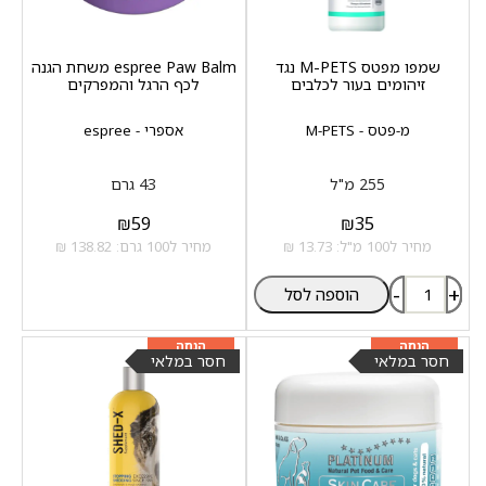
שמפו מפטס M-PETS נגד
espree Paw Balm משחת הגנה
זיהומים בעור לכלבים
לכף הרגל והמפרקים
מ-פטס - M-PETS
אספרי - espree
255 מ"ל
43 גרם
₪
59
₪
35
מחיר ל100 מ"ל: 13.73 ₪
מחיר ל100 גרם: 138.82 ₪
-
+
הוספה לסל
מוצר שני ב-20%
מוצר שני ב-20%
הנחה
הנחה
חסר במלאי
חסר במלאי