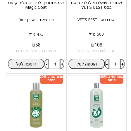
שמפו היפואלרגני לכלבים וטס
שמפו ומרכך לכלבים מג‘יק קואט
בסט VET‘S BEST
Magic Coat
וטס בסט - VET'S BEST
פור פאוז - four paws
500 מ"ל
473 מ"ל
₪
58
₪
108
מחיר ל100 מ"ל: 21.6 ₪
מחיר ל100 מ"ל: 12.26 ₪
-
+
-
+
הוספה לסל
הוספה לסל
מוצר שני ב-20%
מוצר שני ב-20%
הנחה
הנחה