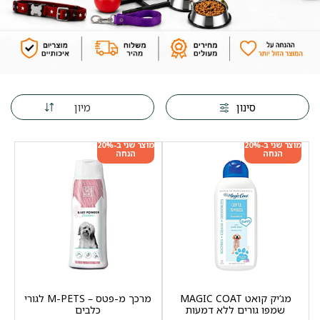
מיון
סינון
מוצר שני ב-20%
מוצר שני ב-20%
הנחה
הנחה
מג‘יק קואט MAGIC COAT
מרכך מ-פטס – M-PETS לגורי
שמפו גורים ללא דמעות
כלבים