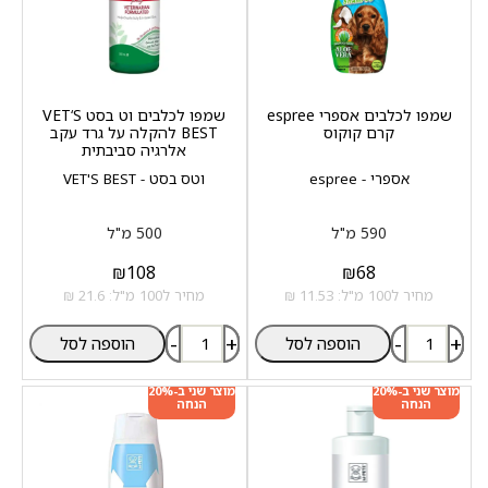
שמפו לכלבים אספרי espree
שמפו לכלבים וט בסט VET‘S
קרם קוקוס
BEST להקלה על גרד עקב
אלרגיה סביבתית
אספרי - espree
וטס בסט - VET'S BEST
590 מ"ל
500 מ"ל
₪
108
₪
68
מחיר ל100 מ"ל: 11.53 ₪
מחיר ל100 מ"ל: 21.6 ₪
-
+
-
+
הוספה לסל
הוספה לסל
מוצר שני ב-20%
מוצר שני ב-20%
הנחה
הנחה