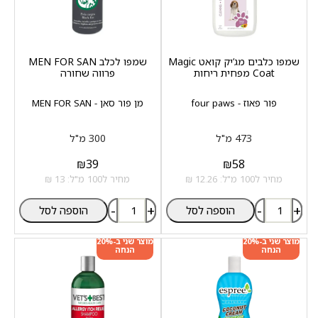
שמפו כלבים מג‘יק קואט Magic
שמפו לכלב MEN FOR SAN
Coat מפחית ריחות
פרווה שחורה
פור פאוז - four paws
מן פור סאן - MEN FOR SAN
473 מ"ל
300 מ"ל
₪
39
₪
58
מחיר ל100 מ"ל: 12.26 ₪
מחיר ל100 מ"ל: 13 ₪
-
+
-
+
הוספה לסל
הוספה לסל
מוצר שני ב-20%
מוצר שני ב-20%
הנחה
הנחה