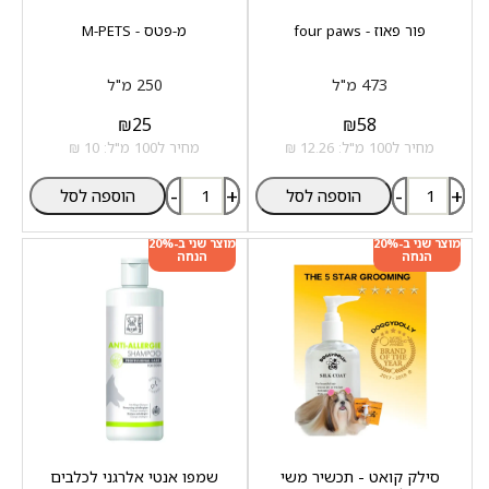
פור פאוז - four paws
מ-פטס - M-PETS
473 מ"ל
250 מ"ל
₪
25
₪
58
מחיר ל100 מ"ל: 12.26 ₪
מחיר ל100 מ"ל: 10 ₪
-
+
-
+
הוספה לסל
הוספה לסל
מוצר שני ב-20%
מוצר שני ב-20%
הנחה
הנחה
סילק קואט - תכשיר משי
שמפו אנטי אלרגני לכלבים