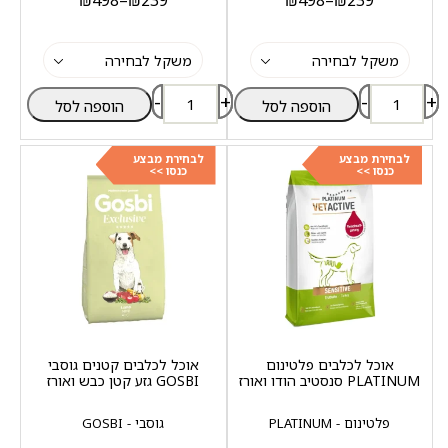
₪
498
–
₪
239
₪
498
–
₪
239
-
+
-
+
הוספה לסל
הוספה לסל
לבחירת מבצע
לבחירת מבצע
כנסו >>
כנסו >>
אוכל לכלבים פלטינום
אוכל לכלבים קטנים גוסבי
PLATINUM סנסטיב הודו ואורז
GOSBI גזע קטן כבש ואורז
פלטינום - PLATINUM
גוסבי - GOSBI