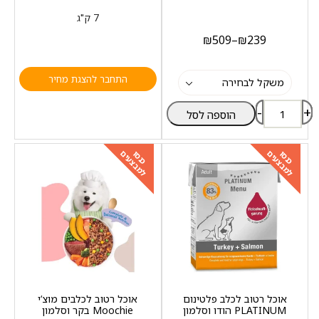
7 ק"ג
₪
509
–
₪
239
התחבר להצגת מחיר
-
+
הוספה לסל
למבצעים
למבצעים
כנסו
כנסו
אוכל רטוב לכלב פלטינום
אוכל רטוב לכלבים מוצ‘י
PLATINUM הודו וסלמון
Moochie בקר וסלמון