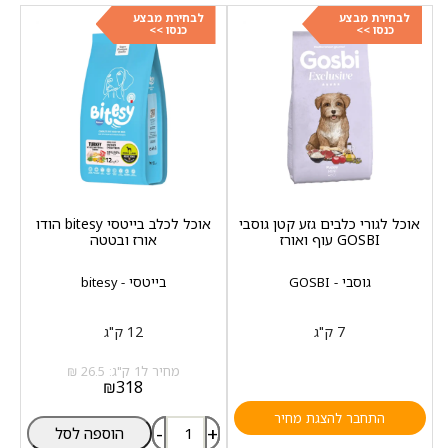
לבחירת מבצע
לבחירת מבצע
כנסו >>
כנסו >>
אוכל לגורי כלבים גזע קטן גוסבי
אוכל לכלב בייטסי bitesy הודו
GOSBI עוף ואורז
אורז ובטטה
גוסבי - GOSBI
בייטסי - bitesy
7 ק"ג
12 ק"ג
מחיר ל1 ק"ג: 26.5 ₪
₪
318
התחבר להצגת מחיר
-
+
הוספה לסל