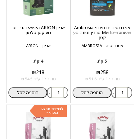
אמברוסיה ים תיכוני Ambrosia
אריון ARION היפואלרגני בוגר
Mediterranean סרדין וטונה גזע
גזע קטן סלמון
קטן
אמברוסיה - AMBROSIA
אריון - ARION
5 ק"ג
4 ק"ג
₪
218
₪
258
מחיר ל1 ק"ג: 51.6 ₪
מחיר ל1 ק"ג: 54.5 ₪
-
+
-
+
הוספה לסל
הוספה לסל
לבחירת מבצע
כנסו >>