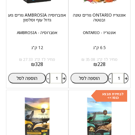
אונטריו ONTARIO גורים טונה
אמברוסיה AMBROSIA גורים גזע
ובטטה
גדול עוף וסלמון
אונטריו - ONTARIO
אמברוסיה - AMBROSIA
6.5 ק"ג
12 ק"ג
מחיר ל1 ק"ג: 35.08 ₪
מחיר ל1 ק"ג: 27.33 ₪
₪
328
₪
228
-
+
-
+
הוספה לסל
הוספה לסל
לבחירת מבצע
כנסו >>