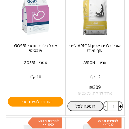
אוכל כלבים אריון ARION לייט
אוכל כלבים גוסבי GOSBI
עוף ואורז
אובסיטי
אריון - ARION
גוסבי - GOSBI
12 ק"ג
10 ק"ג
₪
309
מחיר ל1 ק"ג: 25.75 ₪
התחבר להצגת מחיר
-
+
הוספה לסל
לבחירת מבצע
לבחירת מבצע
כנסו >>
כנסו >>