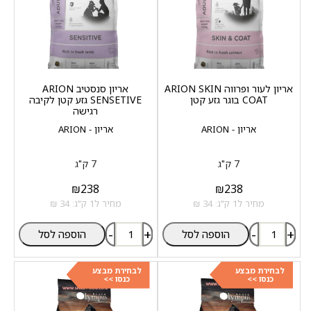
אריון לעור ופרווה ARION SKIN
אריון סנסטיב ARION
COAT בוגר גזע קטן
SENSETIVE גזע קטן לקיבה
רגישה
אריון - ARION
אריון - ARION
7 ק"ג
7 ק"ג
₪
238
₪
238
מחיר ל1 ק"ג: 34 ₪
מחיר ל1 ק"ג: 34 ₪
-
+
-
+
הוספה לסל
הוספה לסל
לבחירת מבצע
לבחירת מבצע
כנסו >>
כנסו >>