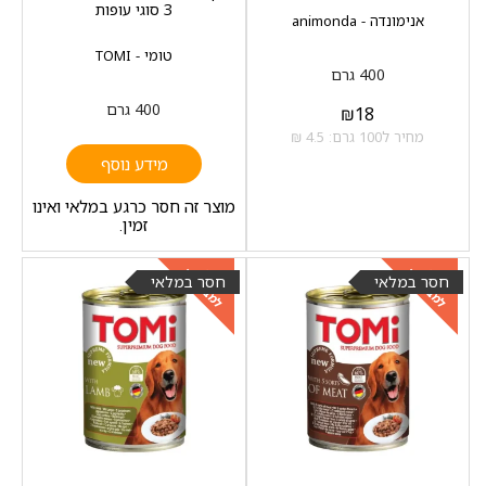
3 סוגי עופות
אנימונדה - animonda
טומי - TOMI
400 גרם
400 גרם
₪
18
מחיר ל100 גרם: 4.5 ₪
מידע נוסף
מוצר זה חסר כרגע במלאי ואינו
זמין.
למבצעים
למבצעים
כנסו
כנסו
חסר במלאי
חסר במלאי