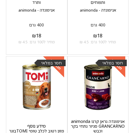
ותפוחים
ותרד
אנימונדה - animonda
אנימונדה - animonda
400 גרם
400 גרם
₪
18
₪
18
מחיר ל100 גרם: 4.5 ₪
מחיר ל100 גרם: 4.5 ₪
למבצעים
למבצעים
כנסו
כנסו
חסר במלאי
חסר במלאי
אנימונדה גראן קרנו animonda
מידע נוסף
GRANCARNO סניור נתחי בקר
וכבש
מזון רטוב לכלב טומי TOMIבוגר