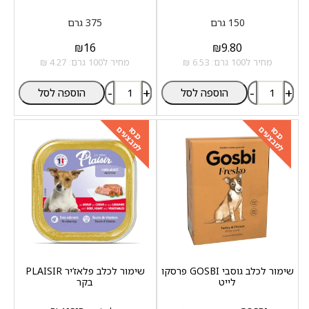
150 גרם
375 גרם
₪
16
₪
9.80
מחיר ל100 גרם: 6.53 ₪
מחיר ל100 גרם: 4.27 ₪
-
+
-
+
הוספה לסל
הוספה לסל
למבצעים
למבצעים
כנסו
כנסו
שימור לכלב גוסבי GOSBI פרסקו
שימור לכלב פלאז‘יר PLAISIR
לייט
בקר