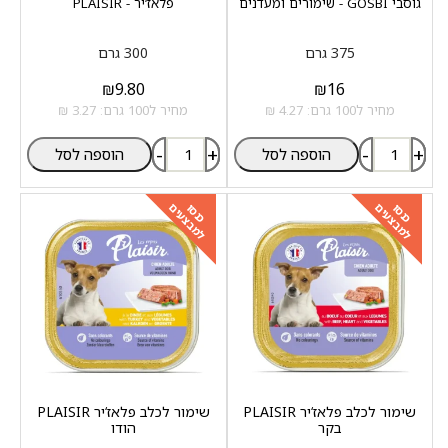
גוסבי GOSBI - שימורים ומעדנים
פלאז‘יר - PLAISIR
375 גרם
300 גרם
₪
9.80
₪
16
מחיר ל100 גרם: 4.27 ₪
מחיר ל100 גרם: 3.27 ₪
-
+
-
+
הוספה לסל
הוספה לסל
למבצעים
למבצעים
כנסו
כנסו
שימור לכלב פלאז‘יר PLAISIR
שימור לכלב פלאז‘יר PLAISIR
בקר
הודו