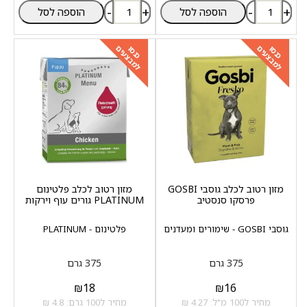
-
+
-
+
הוספה לסל
הוספה לסל
למבצעים
למבצעים
כנסו
כנסו
מזון רטוב לכלב גוסבי GOSBI
מזון רטוב לכלב פלטינום
פרסקו סנסטיב
PLATINUM גורים עוף וירקות
גוסבי GOSBI - שימורים ומעדנים
פלטינום - PLATINUM
375 גרם
375 גרם
₪
18
₪
16
מחיר ל100 מ"ל: 4.27 ₪
מחיר ל100 גרם: 4.8 ₪