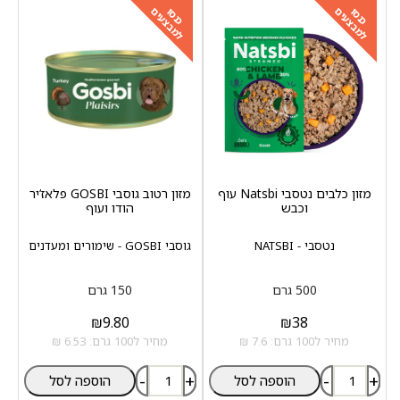
למבצעים
למבצעים
כנסו
כנסו
מזון כלבים נטסבי Natsbi עוף
מזון רטוב גוסבי GOSBI פלאז‘יר
וכבש
הודו ועוף
נטסבי - NATSBI
גוסבי GOSBI - שימורים ומעדנים
500 גרם
150 גרם
₪
9.80
₪
38
מחיר ל100 גרם: 7.6 ₪
מחיר ל100 גרם: 6.53 ₪
-
+
-
+
הוספה לסל
הוספה לסל