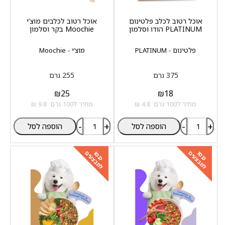
אוכל רטוב לכלב פלטינום
אוכל רטוב לכלבים מוצ‘י
PLATINUM הודו וסלמון
Moochie בקר וסלמון
פלטינום - PLATINUM
מוצ‘י - Moochie
375 גרם
255 גרם
₪
25
₪
18
מחיר ל100 גרם: 4.8 ₪
מחיר ל100 גרם: 9.8 ₪
-
+
-
+
הוספה לסל
הוספה לסל
למבצעים
למבצעים
כנסו
כנסו