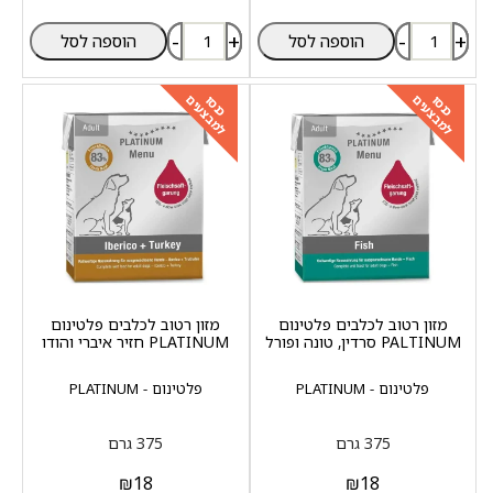
-
+
-
+
הוספה לסל
הוספה לסל
למבצעים
למבצעים
כנסו
כנסו
מזון רטוב לכלבים פלטינום
מזון רטוב לכלבים פלטינום
PALTINUM סרדין, טונה ופורל
PLATINUM חזיר איברי והודו
פלטינום - PLATINUM
פלטינום - PLATINUM
375 גרם
375 גרם
₪
18
₪
18