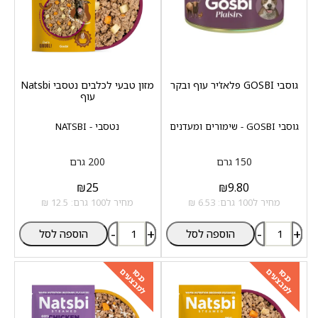
גוסבי GOSBI פלאז‘יר עוף ובקר
מזון טבעי לכלבים נטסבי Natsbi
עוף
גוסבי GOSBI - שימורים ומעדנים
נטסבי - NATSBI
150 גרם
200 גרם
₪
25
₪
9.80
מחיר ל100 גרם: 6.53 ₪
מחיר ל100 גרם: 12.5 ₪
-
+
-
+
הוספה לסל
הוספה לסל
למבצעים
למבצעים
כנסו
כנסו