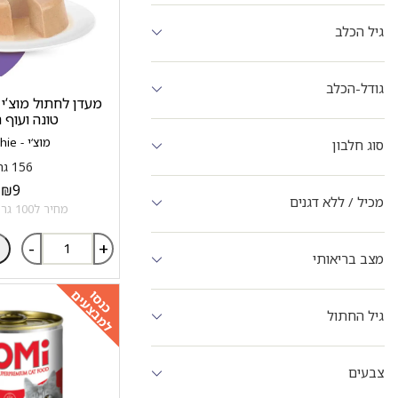
גיל הכלב
גודל-הכלב
טונה ועוף ה
מוצ‘י - Moochie
סוג חלבון
156 גרם
₪
9
מכיל / ללא דגנים
מחיר ל100 גרם: 5.77 ₪
-
+
מצב בריאותי
למבצעים
כנסו
גיל החתול
צבעים