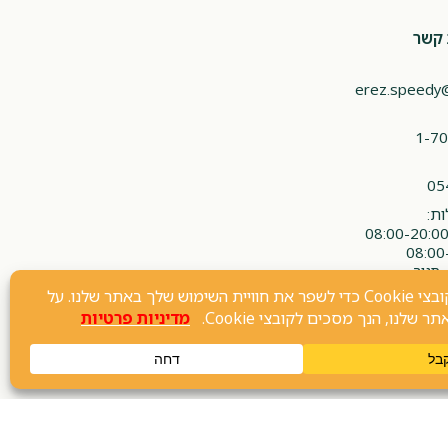
 קשר
erez.speedy
1-70
05
ת:
 סגור