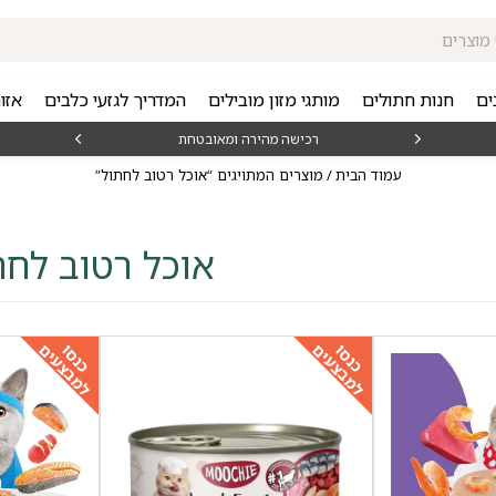
ים
חנות חתולים
מותגי מזון מובילים
המדריך לגזעי כלבים
אזו
₪15
רכישה מהירה ומאובטחת
עמוד הבית
/ מוצרים המתויגים “אוכל רטוב לחתול”
אוכל רטוב לחת
למבצעים
למבצעים
כנסו
כנסו