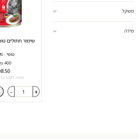
משקל
מידה
שימור חתולים טומי TOMI ב
טומי - TOMI
400 גרם
₪
8.50
מחיר ל100 גרם: 2.13 ₪
-
+