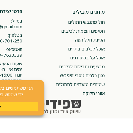
פרטי יצירת
מותגים מובילים
במייל:
חול מתגבש חתולים
@gmail.com
חטיפים ועצמות לכלבים
בטלפון:
הגיינת חלל הפה
0-701-250
אוכל לכלבים בוגרים
וואטסאפ:
4-7633339
אוכל על בסיס דגים
שעות הפעילו
מבצעים וחבילות לכלבים
ימים א׳ - ה׳ 08:00-20:00
יום ו׳ 08:00-15:00
מזון כלבים גוסבי GOSBI
שבת וחגים -
שימורים ומעדנים לחתולים
אזורי חלוקה