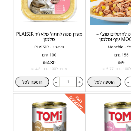
ט לחתולים מוצ‘י –
מעדן פטה לחתול פלאז‘יר PLAISIR
ף וסלמון
סלמון
 - Moochie
פלאז‘יר - PLAISIR
156 גרם
100 גרם
₪
4.80
₪
9
5 ₪
מחיר ל100 גרם: 4.8 ₪
-
+
-
הוספה לסל
הוספה לסל
למבצעים
כנסו