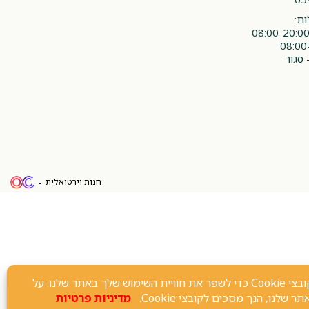
ת:
 סגור
חנות וירטואלית