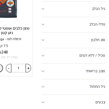
גיל הכלב
גודל-הכלב
גזע קטן 
ורסלה לגה - Versele Laga
סוג חלבון
7.5 ק"ג
₪
248
מכיל / ללא דגנים
מחיר ל1 ק"ג: 33.07 ₪
-
+
מצב בריאותי
גיל החתול
צבעים