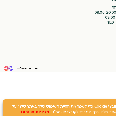
ת:
 סגור
חנות וירטואלית