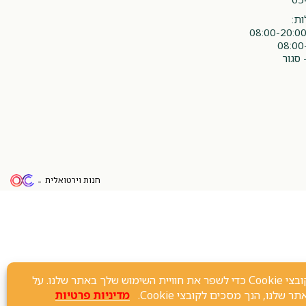
ת:
 סגור
חנות וירטואלית