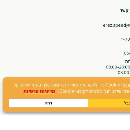
 קשר
erez.speedy
1-70
05
ת:
 סגור
חנות וירטואלית