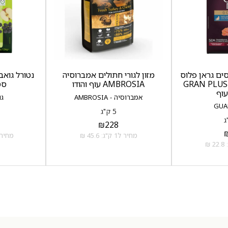
ים גראן פלוס
מזון לגורי חתולים אמברוסיה
GRAN PLUS Go
AMBROSIA עוף והודו
סט
עוף
אמברוסיה - AMBROSIA
גוא
5 ק"ג
₪
228
מחיר ל1 ק"ג: 45.6 ₪
מחיר ל1 ק"ג: 3