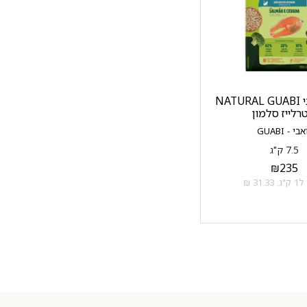
נטורל גואבי NATURAL GUABI
רלייז סלמון
בי - GUABI
7.5 ק"ג
₪
235
31.3 ₪