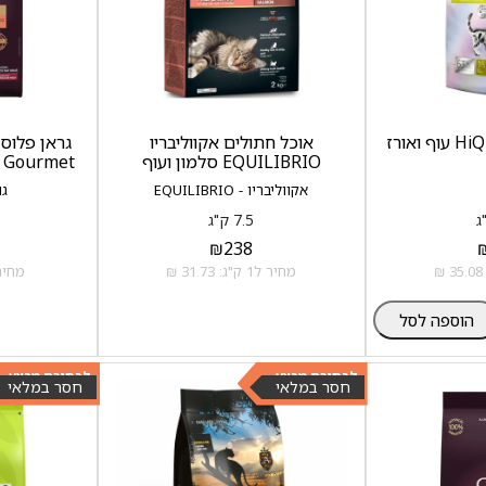
אוכל חתולים אקווליבריו
EQUILIBRIO סלמון ועוף
Gourmet מסורסים סלמון ועוף
אקווליבריו - EQUILIBRIO
גוא
7.5 ק"ג
₪
238
מחיר ל1 ק"ג: 31.73 ₪
מחיר ל1 ק"ג:
הוספה לסל
לבחירת מבצע
לבחירת מבצע
חסר במלאי
חסר במלאי
כנסו >>
כנסו >>