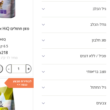
גיל הכלב
גודל-הכלב
מזון חתולים HiQ אינדור עוף ואורז
HIQ
סוג חלבון
6.5 ק"ג
₪
218
מכיל / ללא דגנים
מחיר ל1 ק"ג: 33.54 ₪
-
+
מצב בריאותי
לבחירת מבצע
כנסו >>
גיל החתול
צבעים