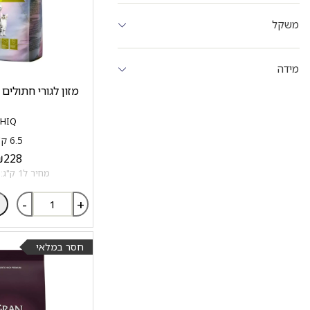
משקל
מידה
מזון לגורי חתולים HiQ עוף ואורז
HIQ
6.5 ק"ג
₪
228
מחיר ל1 ק"ג: 35.08 ₪
-
+
חסר במלאי