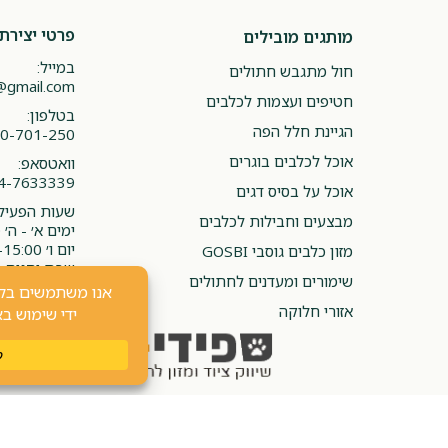
פרטי יצירת
מותגים מובילים
במייל:
חול מתגבש חתולים
@gmail.com
חטיפים ועצמות לכלבים
בטלפון:
הגיינת חלל הפה
0-701-250
אוכל לכלבים בוגרים
וואטסאפ:
4-7633339
אוכל על בסיס דגים
שעות הפעילו
מבצעים וחבילות לכלבים
ימים א׳ - ה׳ 08:00-20:00
יום ו׳ 08:00-15:00
מזון כלבים גוסבי GOSBI
שבת וחגים -
שימורים ומעדנים לחתולים
אזורי חלוקה
כל הזכויות שמורות 2024 ⓒ