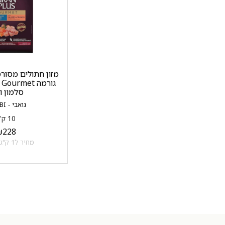
מזון חתולים מסורס
גורמה urmet
סלמון ו
גואבי - GUABI
10 ק"ג
₪
228
מחיר ל1 ק"ג: 22.8 ₪