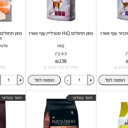
מזון חתולים HiQ סטרלייז עוף ואורז
ד
HIQ
פלטינום -
6.5 ק"ג
₪
238
מחיר ל1 ק"ג: 36.62 ₪
מחיר ל1 
+
-
+
הוספה לסל
הוספה לסל
חסר במלאי
חסר במלאי