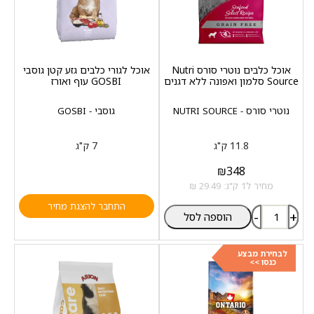
אוכל כלבים נוטרי סורס Nutri
אוכל לגורי כלבים גזע קטן גוסבי
Source סלמון ואפונה ללא דגנים
GOSBI עוף ואורז
נוטרי סורס - NUTRI SOURCE
גוסבי - GOSBI
11.8 ק"ג
7 ק"ג
₪
348
מחיר ל1 ק"ג: 29.49 ₪
התחבר להצגת מחיר
-
+
הוספה לסל
לבחירת מבצע
כנסו >>