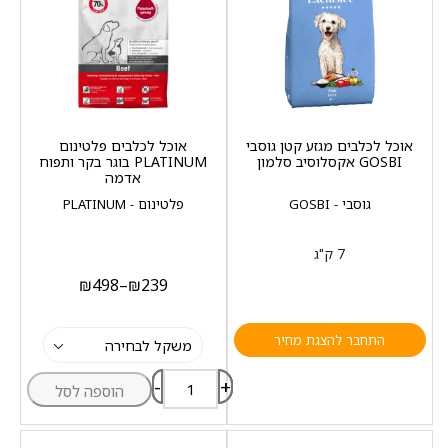
אוכל לכלבים מגזע קטן גוסבי
אוכל לכלבים פלטינום
GOSBI אקסלוסיב סלמון
PLATINUM בוגר בקר ותפוח
אדמה
גוסבי - GOSBI
פלטינום - PLATINUM
7 ק"ג
₪
498
–
₪
239
התחבר להצגת מחיר
-
+
הוספה לסל