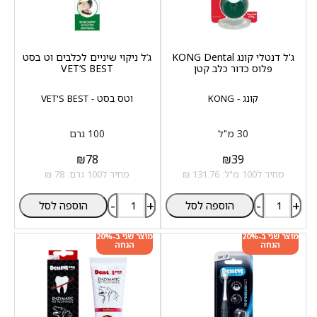
ג'ל דנטלי קונג KONG Dental
ג‘ל ניקוי שיניים לכלבים וט בסט
פלוס כדור כלב קטן
VET‘S BEST
קונג - KONG
וטס בסט - VET'S BEST
30 מ"ל
100 גרם
₪
78
₪
39
מחיר ל100 מ"ל: 131.76 ₪
מחיר ל100 גרם: 78 ₪
-
+
-
+
הוספה לסל
הוספה לסל
מוצר שני ב-20%
מוצר שני ב-20%
הנחה
הנחה