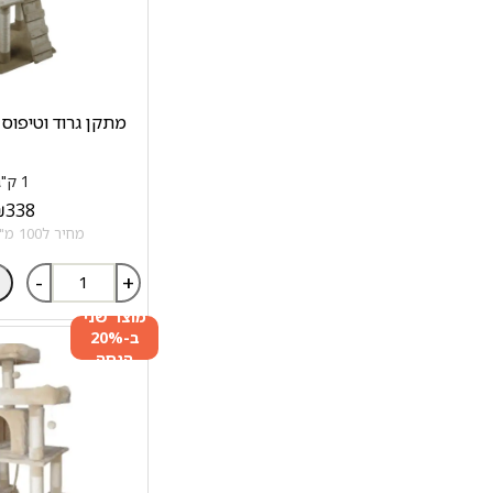
מתקן גרוד וטיפוס
1 ק"ג
₪
338
מחיר ל100 מ"ל: 33.8 ₪
-
+
מוצר שני
ב-20%
הנחה