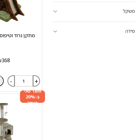
משקל
מידה
מתקן גרוד וטיפוס
₪
368
-
+
מוצר שני
ב-20%
הנחה