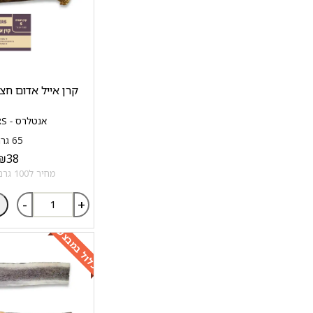
קרן אייל אדום חצויה S סיוו
אנטלרס - ANTLERS
65 גרם
₪
38
מחיר ל100 גרם: 58.46 ₪
-
+
כלול במבצע