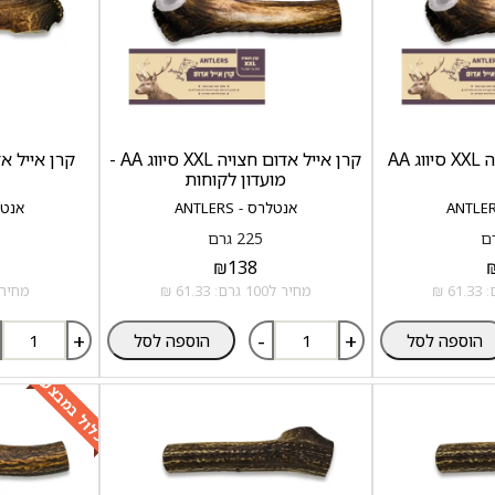
 AA
קרן אייל אדום חצויה XXL סיווג AA -
קרן אייל אדום ש
מועדון לקוחות
אנטלרס - ANTLERS
אנטלרס 
225 גרם
₪
138
מחיר ל100 גרם: 61.33 ₪
מחיר ל100 גרם:
+
-
+
הוספה לסל
הוספה לסל
כלול במבצע