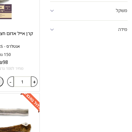
משקל
מידה
קרן אייל אדום חצויה L סיוו
אנטלרס - ANTLERS
150 גרם
₪
98
מחיר ל100 גרם: 65.33 ₪
-
+
כלול במבצע