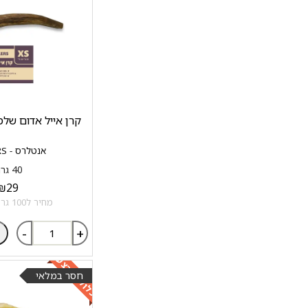
קרן אייל אדום שלמה XS סיוו
אנטלרס - ANTLERS
40 גרם
₪
29
מחיר ל100 גרם: 72.5 ₪
-
+
כלול במבצע
חסר במלאי