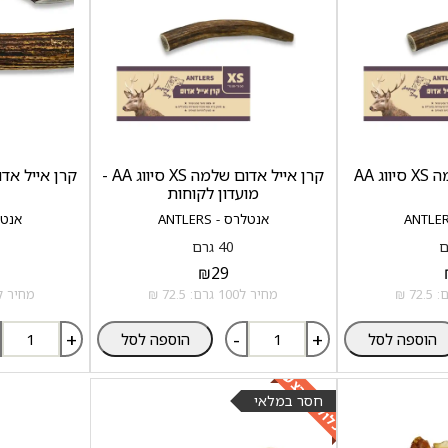
ג AA
קרן אייל אדום שלמה XS סיווג AA -
קרן אייל אדום שלמה
מועדון לקוחות
אנטלרס - ANTLERS
אנטלרס 
40 גרם
₪
29
מחיר ל100 גרם: 72.5 ₪
מחיר ל100 גרם: 58.52
+
-
+
הוספה לסל
הוספה לסל
כלול במבצע
חסר במלאי