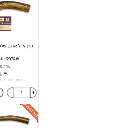
קרן אייל אדום שלמה M סיוו
אנטלרס - ANTLERS
110 גרם
₪
75
מחיר ל100 גרם: 68.18 ₪
-
+
כלול במבצע