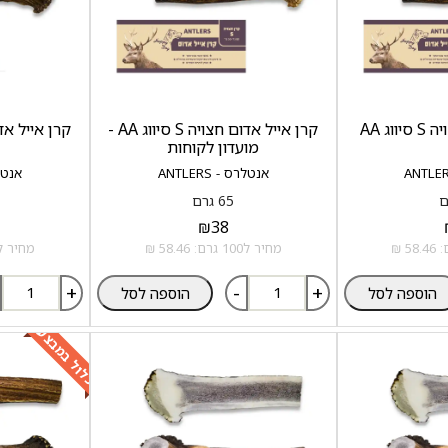
ג AA
קרן אייל אדום חצויה S סיווג AA -
קרן אייל אדום חצו
מועדון לקוחות
אנטלרס - ANTLERS
אנטלרס 
65 גרם
₪
38
מחיר ל100 גרם: 58.46 ₪
מחיר ל100 גרם: 56.84
+
-
+
הוספה לסל
הוספה לסל
כלול במבצע