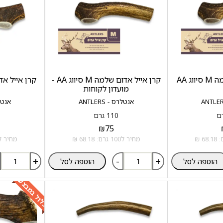
ג AA
קרן אייל אדום שלמה M סיווג AA -
קרן אייל אדום של
מועדון לקוחות
אנטלרס - ANTLERS
אנטלרס 
110 גרם
₪
75
מחיר ל100 גרם: 68.18 ₪
מחיר ל100 גרם: 61.67
+
-
+
הוספה לסל
הוספה לסל
כלול במבצע