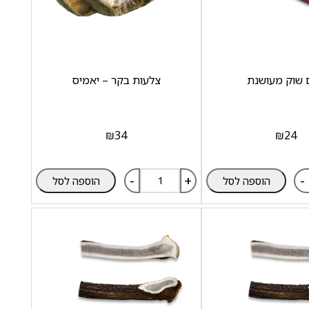
 שוק מעושנת
צלעות בקר – יאמיס
₪
34
₪
24
-
+
-
הוספה לסל
הוספה לסל