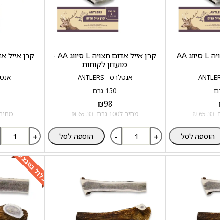
ג AA
קרן אייל אדום חצויה L סיווג AA -
קרן אייל אדום חצ
מועדון לקוחות
אנטלרס - ANTLERS
אנטלרס 
150 גרם
₪
98
מחיר ל100 גרם: 65.33 ₪
מחיר ל100 גרם:
+
-
+
הוספה לסל
הוספה לסל
כלול במבצע