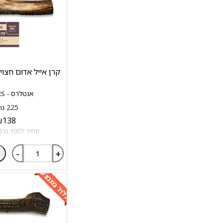
קרן אייל אדום חצויה XXL סיווג
אנטלרס - ANTLERS
225 גרם
₪
138
מחיר ל100 גרם: 61.33 ₪
-
+
כלול במבצע