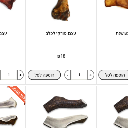
מעושנת
עצם פורקי לכלב
עצם
₪
18
+
-
+
הוספה לסל
הוספה לסל
כלול במבצע