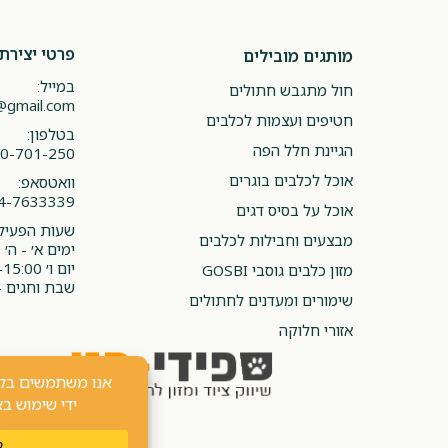
פרטי יצירת
מותגים מובילים
במייל:
חול מתגבש חתולים
@gmail.com
חטיפים ועצמות לכלבים
בטלפון:
הגיינת חלל הפה
0-701-250
אוכל לכלבים בוגרים
וואטסאפ:
4-7633339
אוכל על בסיס דגים
שעות הפעילו
מבצעים וחבילות לכלבים
ימים א׳ - ה׳ 08:00-20:00
יום ו׳ 08:00-15:00
מזון כלבים גוסבי GOSBI
שבת וחגים -
שימורים ומעדנים לחתולים
אזורי חלוקה