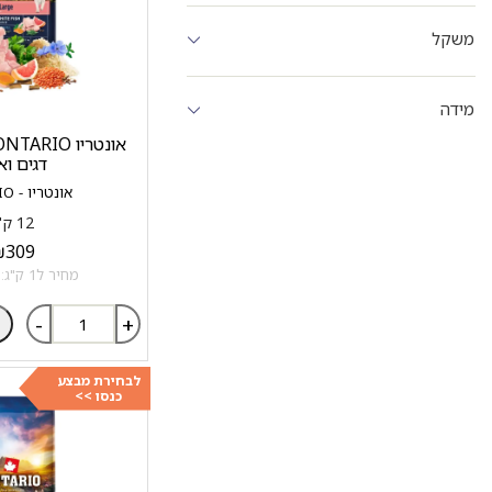
משקל
מידה
דגים וא
אונטריו - ONTARIO
12 ק"ג
₪
309
מחיר ל1 ק"ג: 25.75 ₪
-
+
לבחירת מבצע
כנסו >>