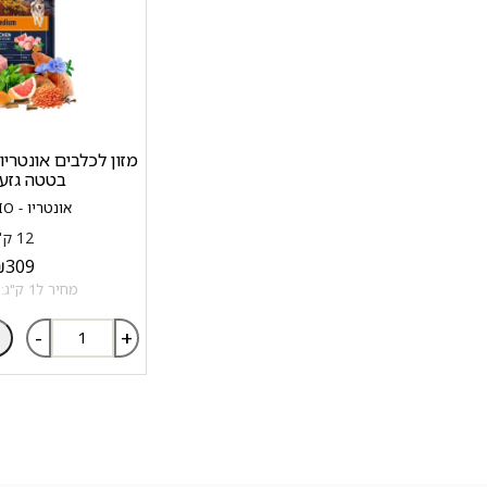
בטטה גזע ב
אונטריו - ONTARIO
12 ק"ג
₪
309
מחיר ל1 ק"ג: 25.75 ₪
-
+