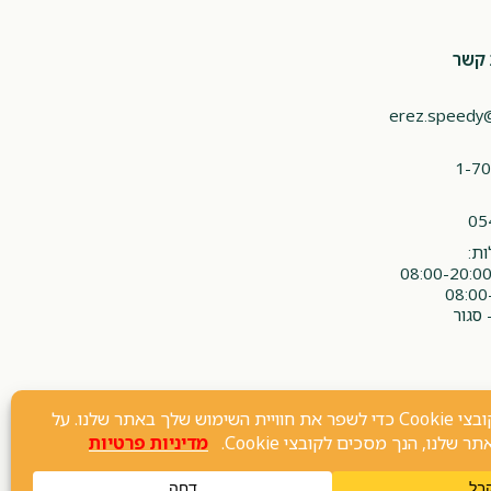
 קשר
erez.speedy
1-70
05
ת:
 סגור