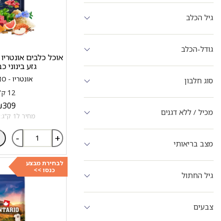
גיל הכלב
גודל-הכלב
גזע בינוני כ
אונטריו - ONTARIO
סוג חלבון
12 ק"ג
₪
309
מכיל / ללא דגנים
מחיר ל1 ק"ג: 25.75 ₪
-
+
מצב בריאותי
לבחירת מבצע
כנסו >>
גיל החתול
צבעים