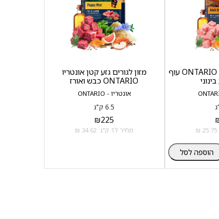
מזון לכלבים אונטריו ONTARIO עוף
מזון לגורים גזע קטן אונטריו
ינוני
ONTARIO כבש ואורז
אונטריו - ONTARIO
6.5 ק"ג
₪
225
מחיר ל1 ק"ג: 34.62 ₪
הוספה לסל