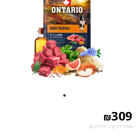
309
₪
מחיר ל1 ק"ג: 25.75 ₪