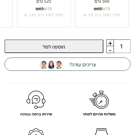
500 גרם
525 גרם
₪
65
₪
18
₪
68
₪
19
מחיר ל100 גרם: 3.8 ₪
מחיר ל100 גרם: 3.43 ₪
+
כמות
הוספה לסל
של
-
אוכל
כלבים
אונטריו
צריכים עזרה?
ONTARIO
בוגר
גזע
בינוני
כבש
ואורז
משלוח מהיום למחר
שירות ברמה גבוהה