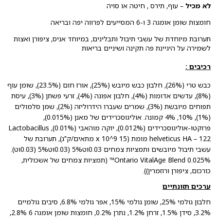
לא מכיל
– עוף, תירס , חיטה או סויה
חומצות שומן אומגה 3 ו-6 המסייעים לפרווה יפה ובריאה
תערובת מיוחדת של עשבי תיבול ותבלינים, במיוחד אניס, ציפורן ואצות
לשמירה על היגיינת פה תקינה ושיניים בריאות
רכיבים :
כבש טרי (26%), חלבון כבש מיובש (25%), אורז חום (23.5%), שומן עוף
(8%), עדשים אדומות (4%), חלבון אפונה (4%), זרעי פשתן (3%), עיסת
תפוחים מיובשת (3%), שמרים שעברו הידרוליזה (2%), שמן סלמולים
(1%), 10%, 4% קמונה. אוליגוסכרידים של מאנן (0.015%),
פרוקטו-אוליגוסכרידים (0.012%), יוקה מוהאבי (0.01%), Lactobacillus
helveticus HA – 122 מומת (15 x 10^9 מתאים/ק"ג), תערובת של
עשבי תיבול מיובשים ותמציות צמחים 0.03וט5% (0.03וט5% (0.03וט).
0.025% Ontario VitalAge Blend™ (תמציות צמחים של אשכולית,
כורכום, ציפורן ורוזמרין)).
ערכים תזונתיים
חלבון גולמי 25%, שומן גולמי 15%, אפר גולמי 6.8%, סיבים גולמיים
3.2%, סידן 1.5%, זרחן 1.2%, נתרן 0.2%, חומצות שומן אומגה 6 2.8%,