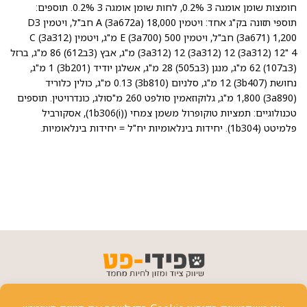
חומצות שומן אומגה 3 0.2%, לחות שומן אומגה 3 0.2%. תוספים:
תוספי תזונה בק"ג אחד: ויטמין A (3a672a) 18,000 חב"ל, ויטמין D3
(3a671) 1,200 חב"ל, ויטמין E (3a700) 500 מ"ג, ויטמין C (3a312)
(3a312) 12 (3a312) 12 (3a312) 12" 4 מ"ג, אבץ (3ב612) 86 מ"ג, ברזל
(3ב107) 62 מ"ג, מנגן (3ב505) 28 מ"ג, אשלגן יודיד (3b201) 1 מ"ג,
נחושת (3b407) 12 מ"ג, סלניום (3b810) 0.13 מ"ג, כולין כלוריד
(3a890) 1,800 מ"ג, גלוקוזאמין סולפט 260 מ"סולג, כונדרויטין. תוספים
טכנולוגיים: תמציות טוקופרול משמן צמחי (1b306(i)), אסקורביל
פלמיטט (1b304). יחידות בינלאומיות יח"ל = יחידות בינלאומיות.
פרטי יצירת קשר