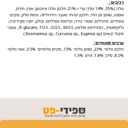
רכיבים :
טלה (35%; 14% טלה טרי ו-21% חלבון טלה מיובש), אורז, תירס,
אפונה, שומן מן החי, חלבון מהחי שעבר הידרוליזה, עיסת סלק, סיבים
צמחיים, מינרלים, שמרי בירה, קליפות פסיליום, קולגן, יוקה סקידיגרה,
גלוקוזאמין , כונדרויטין סולפט, ß-glucans, F.O.S., G.O.S., M.O.S., עשבי
תיבול יבשים (Rosmarinus sp., Curcuma sp., Eugenia sp.)
ערכים תזונתיים :
חלבון גולמי: 23%, שומן גולמי: 13%, סיבים גולמיים: 3.5%, אפר גולמי:
8.2%, סידן: 1.8%, זרחן: 1.3%
פרטי יצירת קשר