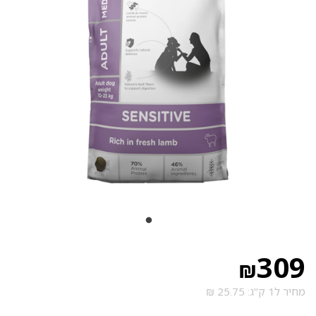
309
₪
מחיר ל1 ק"ג: 25.75 ₪