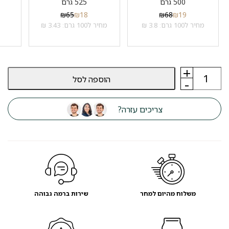
500 גרם
525 גרם
₪
65
₪
18
₪
68
₪
19
מחיר ל100 גרם: 3.8 ₪
מחיר ל100 גרם: 3.43 ₪
+
כמות
הוספה לסל
של
-
מזון
כלבים
אריון
צריכים עזרה?
סנסטיב
ARION
SENSETIVE
לקיבה
רגישה
משלוח מהיום למחר
שירות ברמה גבוהה